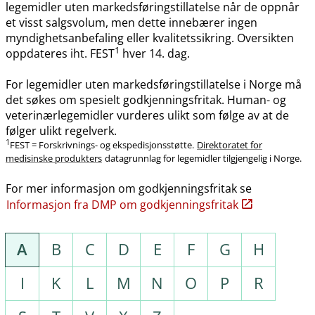
legemidler uten markedsføringstillatelse når de oppnår
et visst salgsvolum, men dette innebærer ingen
myndighetsanbefaling eller kvalitetssikring. Oversikten
1
oppdateres iht. FEST
hver 14. dag.
For legemidler uten markedsføringstillatelse i Norge må
det søkes om spesielt godkjenningsfritak. Human- og
veterinærlegemidler vurderes ulikt som følge av at de
følger ulikt regelverk.
1
FEST = Forskrivnings- og ekspedisjonsstøtte.
Direktoratet for
medisinske produkters
datagrunnlag for legemidler tilgjengelig i Norge.
For mer informasjon om godkjenningsfritak se
Informasjon fra DMP om godkjenningsfritak
A
B
C
D
E
F
G
H
I
K
L
M
N
O
P
R