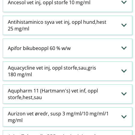
Ancesol vet inj, oppl storfe 10 mg/ml
Antihistaminico syva vet inj, oppl hund,hest
25 mg/ml
Apifor bikubeoppl 60 % w​/​w
Aquacycline vet inj, oppl storfe,sau,gris
180 mg/ml
Aqupharm 11 (Hartmann's) vet inf, oppl
storfe,hest,sau
Aurizon vet øredr, susp 3 mg/ml/10 mg/ml/1
mg/ml