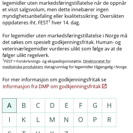
legemidler uten markedsføringstillatelse når de oppnår
et visst salgsvolum, men dette innebærer ingen
myndighetsanbefaling eller kvalitetssikring. Oversikten
1
oppdateres iht. FEST
hver 14. dag.
For legemidler uten markedsføringstillatelse i Norge må
det søkes om spesielt godkjenningsfritak. Human- og
veterinærlegemidler vurderes ulikt som følge av at de
følger ulikt regelverk.
1
FEST = Forskrivnings- og ekspedisjonsstøtte.
Direktoratet for
medisinske produkters
datagrunnlag for legemidler tilgjengelig i Norge.
For mer informasjon om godkjenningsfritak se
Informasjon fra DMP om godkjenningsfritak
A
B
C
D
E
F
G
H
I
K
L
M
N
O
P
R