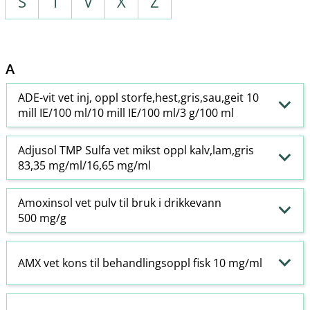
S
T
V
X
Z
A
ADE-vit vet inj, oppl storfe,hest,gris,sau,geit 10
mill IE/100 ml/10 mill IE/100 ml/3 g/100 ml
Adjusol TMP Sulfa vet mikst oppl kalv,lam,gris
83,35 mg/ml/16,65 mg/ml
Amoxinsol vet pulv til bruk i drikkevann
500 mg/g
AMX vet kons til behandlingsoppl fisk 10 mg/ml