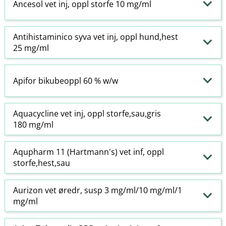
Ancesol vet inj, oppl storfe 10 mg/ml
Antihistaminico syva vet inj, oppl hund,hest
25 mg/ml
Apifor bikubeoppl 60 % w​/​w
Aquacycline vet inj, oppl storfe,sau,gris
180 mg/ml
Aqupharm 11 (Hartmann's) vet inf, oppl
storfe,hest,sau
Aurizon vet øredr, susp 3 mg/ml/10 mg/ml/1
mg/ml