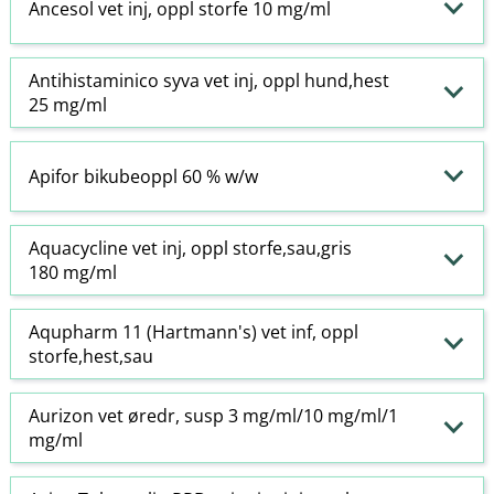
Ancesol vet inj, oppl storfe 10 mg/ml
Antihistaminico syva vet inj, oppl hund,hest
25 mg/ml
Apifor bikubeoppl 60 % w​/​w
Aquacycline vet inj, oppl storfe,sau,gris
180 mg/ml
Aqupharm 11 (Hartmann's) vet inf, oppl
storfe,hest,sau
Aurizon vet øredr, susp 3 mg/ml/10 mg/ml/1
mg/ml