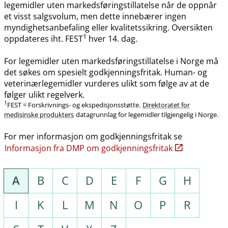
legemidler uten markedsføringstillatelse når de oppnår
et visst salgsvolum, men dette innebærer ingen
myndighetsanbefaling eller kvalitetssikring. Oversikten
1
oppdateres iht. FEST
hver 14. dag.
For legemidler uten markedsføringstillatelse i Norge må
det søkes om spesielt godkjenningsfritak. Human- og
veterinærlegemidler vurderes ulikt som følge av at de
følger ulikt regelverk.
1
FEST = Forskrivnings- og ekspedisjonsstøtte.
Direktoratet for
medisinske produkters
datagrunnlag for legemidler tilgjengelig i Norge.
For mer informasjon om godkjenningsfritak se
Informasjon fra DMP om godkjenningsfritak
A
B
C
D
E
F
G
H
I
K
L
M
N
O
P
R