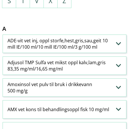
S
T
V
X
Z
A
ADE-vit vet inj, oppl storfe,hest,gris,sau,geit 10
mill IE/100 ml/10 mill IE/100 ml/3 g/100 ml
Adjusol TMP Sulfa vet mikst oppl kalv,lam,gris
83,35 mg/ml/16,65 mg/ml
Amoxinsol vet pulv til bruk i drikkevann
500 mg/g
AMX vet kons til behandlingsoppl fisk 10 mg/ml