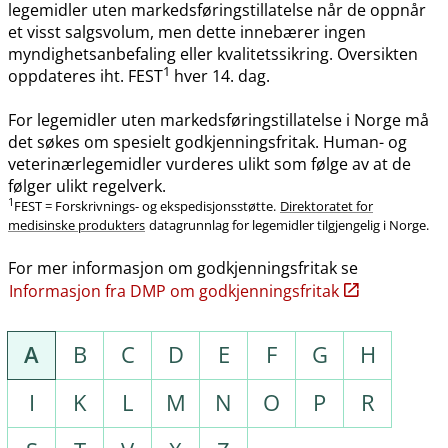
legemidler uten markedsføringstillatelse når de oppnår
et visst salgsvolum, men dette innebærer ingen
myndighetsanbefaling eller kvalitetssikring. Oversikten
1
oppdateres iht. FEST
hver 14. dag.
For legemidler uten markedsføringstillatelse i Norge må
det søkes om spesielt godkjenningsfritak. Human- og
veterinærlegemidler vurderes ulikt som følge av at de
følger ulikt regelverk.
1
FEST = Forskrivnings- og ekspedisjonsstøtte.
Direktoratet for
medisinske produkters
datagrunnlag for legemidler tilgjengelig i Norge.
For mer informasjon om godkjenningsfritak se
Informasjon fra DMP om godkjenningsfritak
A
B
C
D
E
F
G
H
I
K
L
M
N
O
P
R