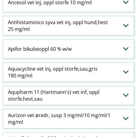
Ancesol vet inj, oppl storfe 10 mg/ml
Antihistaminico syva vet inj, oppl hund,hest
25 mg/ml
Apifor bikubeoppl 60 % w​/​w
Aquacycline vet inj, oppl storfe,sau,gris
180 mg/ml
Aqupharm 11 (Hartmann's) vet inf, oppl
storfe,hest,sau
Aurizon vet øredr, susp 3 mg/ml/10 mg/ml/1
mg/ml