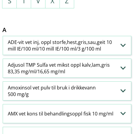
S
T
V
X
Z
A
ADE-vit vet inj, oppl storfe,hest,gris,sau,geit 10
mill IE/100 ml/10 mill IE/100 ml/3 g/100 ml
Adjusol TMP Sulfa vet mikst oppl kalv,lam,gris
83,35 mg/ml/16,65 mg/ml
Amoxinsol vet pulv til bruk i drikkevann
500 mg/g
AMX vet kons til behandlingsoppl fisk 10 mg/ml