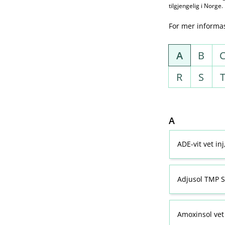
tilgjengelig i Norge.
For mer informa
A
B
R
S
A
ADE-vit vet in
Adjusol TMP S
Amoxinsol vet 