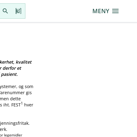
MENY
kerhet, kvalitet
r derfor et
 pasient.
systemer, og som
 Varenummer gis
, men dette
1
s iht. FEST
hver
jenningsfritak.
erk.
or legemidler