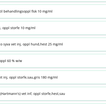
til behandlingsoppl fisk 10 mg/ml
j, oppl storfe 10 mg/ml
co syva vet inj, oppl hund,hest 25 mg/ml
ppl 60 % w​/​w
t inj, oppl storfe,sau,gris 180 mg/ml
Hartmann's) vet inf, oppl storfe,hest,sau