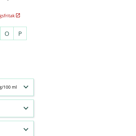
sfritak
O
P
 g/100 ml