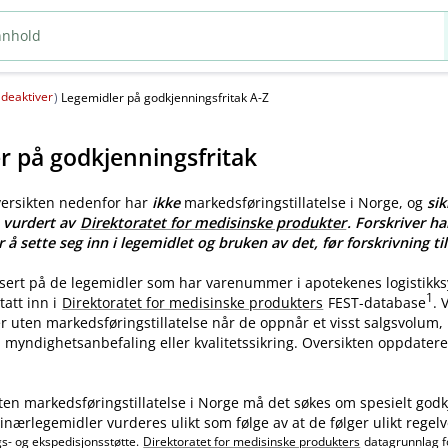
deaktiver
(
)
Legemidler på godkjenningsfritak A-Z
r på godkjenningsfritak
versikten nedenfor har
ikke
markedsføringstillatelse i Norge, og
sik
e vurdert av
Direktoratet for medisinske produkter
. Forskriver ha
r å sette seg inn i legemidlet og bruken av det, før forskrivning til
asert på de legemidler som har varenummer i apotekenes logistikk
1
tatt inn i
Direktoratet for medisinske produkters
FEST-database
.
ler uten markedsføringstillatelse når de oppnår et visst salgsvolum
myndighetsanbefaling eller kvalitetssikring. Oversikten oppdatere
ten markedsføringstillatelse i Norge må det søkes om spesielt godk
nærlegemidler vurderes ulikt som følge av at de følger ulikt regelv
gs- og ekspedisjonsstøtte.
Direktoratet for medisinske produkters
datagrunnlag f