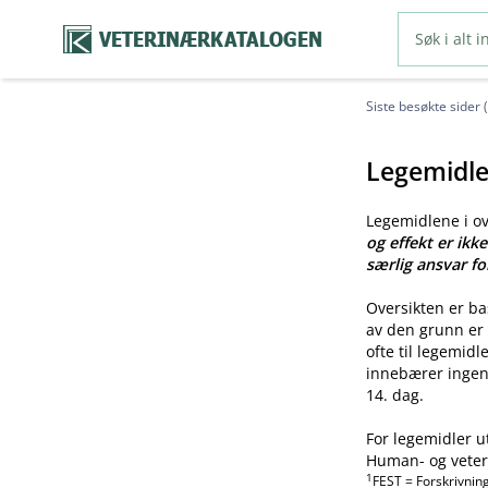
VETERINÆRKATALOGEN
Siste besøkte sider 
Legemidle
Legemidlene i o
og effekt er ikk
særlig ansvar fo
Oversikten er b
av den grunn er 
ofte til legemid
innebærer ingen 
14. dag.
For legemidler u
Human- og veteri
1
FEST = Forskrivnin