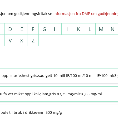
sjon om godkjenningsfritak se
Informasjon fra DMP om godkjenning
C
D
E
F
G
H
I
K
L
M
N
T
V
X
Z
j, oppl storfe,hest,gris,sau,geit 10 mill IE/100 ml/10 mill IE/100 ml/3
ulfa vet mikst oppl kalv,lam,gris 83,35 mg/ml/16,65 mg/ml
pulv til bruk i drikkevann 500 mg/g