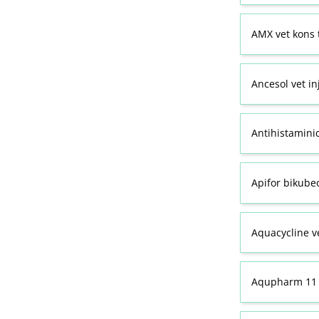
AMX vet kons 
Ancesol vet in
Antihistamini
Apifor bikubeo
Aquacycline ve
Aqupharm 11 (