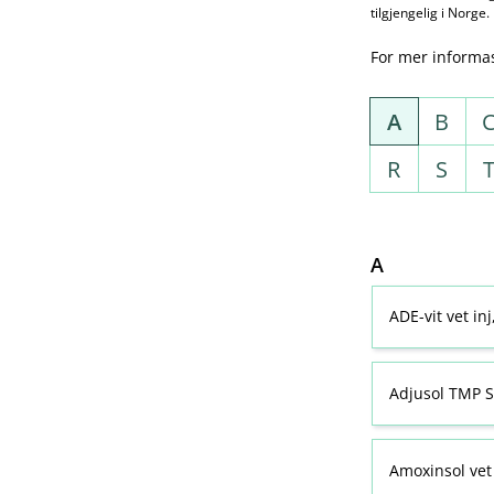
tilgjengelig i Norge.
For mer informa
A
B
R
S
A
ADE-vit vet in
Adjusol TMP S
Amoxinsol vet 