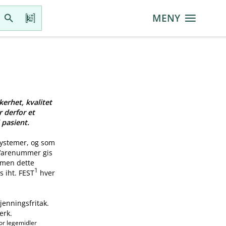
MENY
kerhet, kvalitet
r derfor et
 pasient.
systemer, og som
 Varenummer gis
, men dette
1
s iht. FEST
hver
jenningsfritak.
erk.
or legemidler