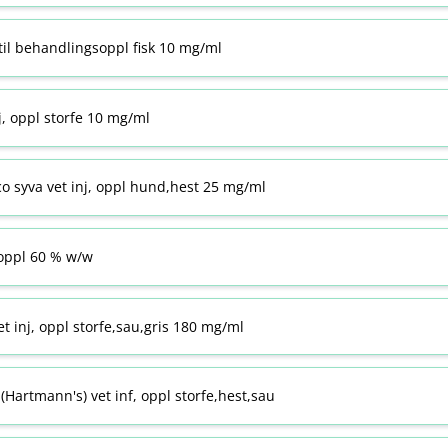
til behandlingsoppl fisk 10 mg/ml
j, oppl storfe 10 mg/ml
co syva vet inj, oppl hund,hest 25 mg/ml
ppl 60 % w​/​w
t inj, oppl storfe,sau,gris 180 mg/ml
Hartmann's) vet inf, oppl storfe,hest,sau