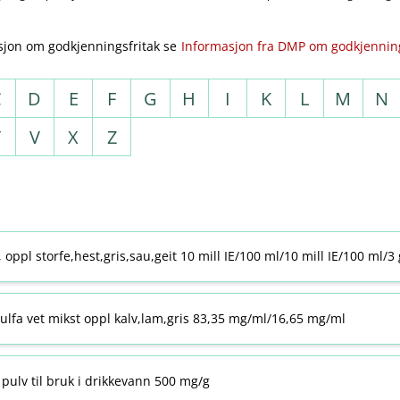
sjon om godkjenningsfritak se
Informasjon fra DMP om godkjenning
C
D
E
F
G
H
I
K
L
M
N
T
V
X
Z
j, oppl storfe,hest,gris,sau,geit 10 mill IE/100 ml/10 mill IE/100 ml/3
ulfa vet mikst oppl kalv,lam,gris 83,35 mg/ml/16,65 mg/ml
pulv til bruk i drikkevann 500 mg/g