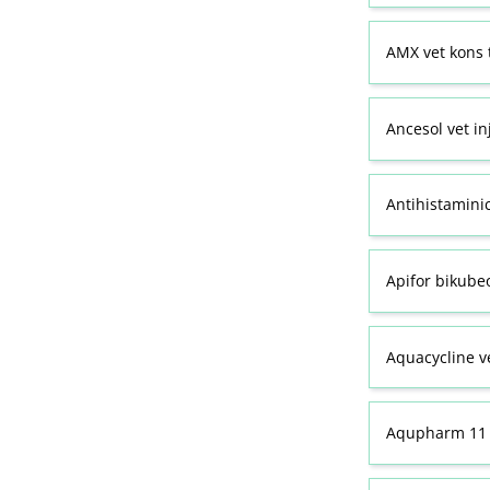
AMX vet kons 
Ancesol vet in
Antihistamini
Apifor bikubeo
Aquacycline ve
Aqupharm 11 (