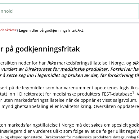
deaktiver
(
)
Legemidler på godkjenningsfritak A-Z
r på godkjenningsfritak
versikten nedenfor har
ikke
markedsføringstillatelse i Norge, og
sik
e vurdert av
Direktoratet for medisinske produkter
. Forskriver ha
r å sette seg inn i legemidlet og bruken av det, før forskrivning til
asert på de legemidler som har varenummer i apotekenes logistikk
1
tatt inn i
Direktoratet for medisinske produkters
FEST-database
.
ler uten markedsføringstillatelse når de oppnår et visst salgsvolum
myndighetsanbefaling eller kvalitetssikring. Oversikten oppdatere
ten markedsføringstillatelse i Norge må det søkes om spesielt godk
nærlegemidler vurderes ulikt som følge av at de følger ulikt regelv
gs- og ekspedisjonsstøtte.
Direktoratet for medisinske produkters
datagrunnlag f