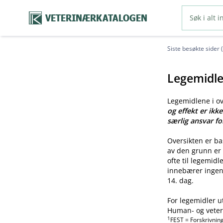
VETERINÆRKATALOGEN
Siste besøkte sider 
Legemidle
Legemidlene i o
og effekt er ikk
særlig ansvar fo
Oversikten er b
av den grunn er 
ofte til legemid
innebærer ingen 
14. dag.
For legemidler u
Human- og veteri
1
FEST = Forskrivnin