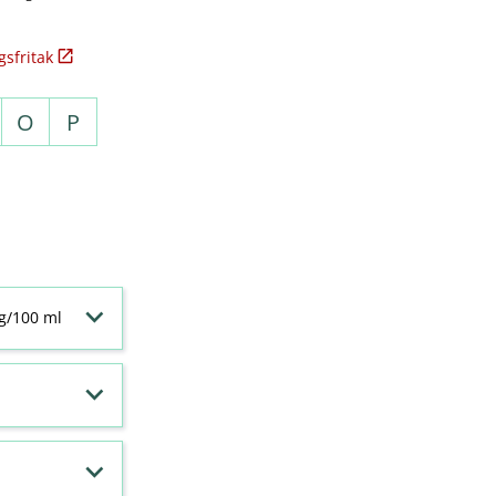
sfritak
O
P
 g/100 ml