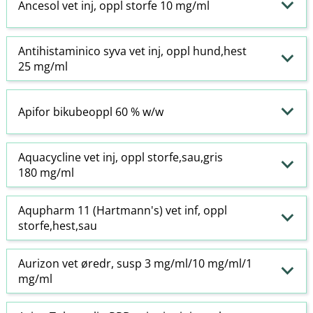
Ancesol vet inj, oppl storfe 10 mg/ml
Antihistaminico syva vet inj, oppl hund,hest
25 mg/ml
Apifor bikubeoppl 60 % w​/​w
Aquacycline vet inj, oppl storfe,sau,gris
180 mg/ml
Aqupharm 11 (Hartmann's) vet inf, oppl
storfe,hest,sau
Aurizon vet øredr, susp 3 mg/ml/10 mg/ml/1
mg/ml