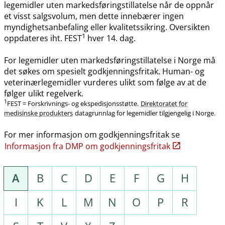
legemidler uten markedsføringstillatelse når de oppnår
et visst salgsvolum, men dette innebærer ingen
myndighetsanbefaling eller kvalitetssikring. Oversikten
1
oppdateres iht. FEST
hver 14. dag.
For legemidler uten markedsføringstillatelse i Norge må
det søkes om spesielt godkjenningsfritak. Human- og
veterinærlegemidler vurderes ulikt som følge av at de
følger ulikt regelverk.
1
FEST = Forskrivnings- og ekspedisjonsstøtte.
Direktoratet for
medisinske produkters
datagrunnlag for legemidler tilgjengelig i Norge.
For mer informasjon om godkjenningsfritak se
Informasjon fra DMP om godkjenningsfritak
A
B
C
D
E
F
G
H
I
K
L
M
N
O
P
R