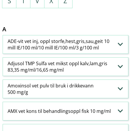
S
T
V
X
Z
A
ADE-vit vet inj, oppl storfe,hest,gris,sau,geit 10
mill IE/100 ml/10 mill IE/100 ml/3 g/100 ml
Adjusol TMP Sulfa vet mikst oppl kalv,lam,gris
83,35 mg/ml/16,65 mg/ml
Amoxinsol vet pulv til bruk i drikkevann
500 mg/g
AMX vet kons til behandlingsoppl fisk 10 mg/ml