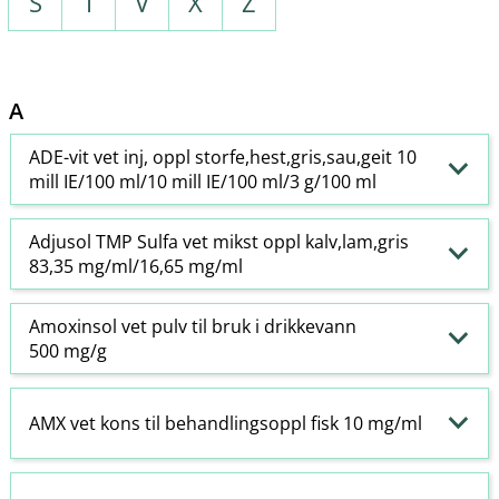
S
T
V
X
Z
A
ADE-vit vet inj, oppl storfe,hest,gris,sau,geit 10
mill IE/100 ml/10 mill IE/100 ml/3 g/100 ml
Adjusol TMP Sulfa vet mikst oppl kalv,lam,gris
83,35 mg/ml/16,65 mg/ml
Amoxinsol vet pulv til bruk i drikkevann
500 mg/g
AMX vet kons til behandlingsoppl fisk 10 mg/ml