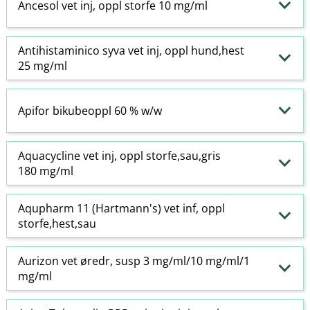
Ancesol vet inj, oppl storfe 10 mg/ml
Antihistaminico syva vet inj, oppl hund,hest
25 mg/ml
Apifor bikubeoppl 60 % w​/​w
Aquacycline vet inj, oppl storfe,sau,gris
180 mg/ml
Aqupharm 11 (Hartmann's) vet inf, oppl
storfe,hest,sau
Aurizon vet øredr, susp 3 mg/ml/10 mg/ml/1
mg/ml