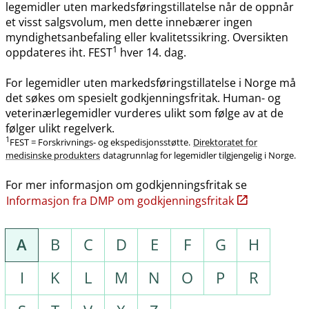
legemidler uten markedsføringstillatelse når de oppnår
et visst salgsvolum, men dette innebærer ingen
myndighetsanbefaling eller kvalitetssikring. Oversikten
1
oppdateres iht. FEST
hver 14. dag.
For legemidler uten markedsføringstillatelse i Norge må
det søkes om spesielt godkjenningsfritak. Human- og
veterinærlegemidler vurderes ulikt som følge av at de
følger ulikt regelverk.
1
FEST = Forskrivnings- og ekspedisjonsstøtte.
Direktoratet for
medisinske produkters
datagrunnlag for legemidler tilgjengelig i Norge.
For mer informasjon om godkjenningsfritak se
Informasjon fra DMP om godkjenningsfritak
A
B
C
D
E
F
G
H
I
K
L
M
N
O
P
R