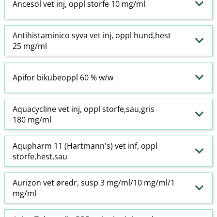
Ancesol vet inj, oppl storfe 10 mg/ml
Antihistaminico syva vet inj, oppl hund,hest
25 mg/ml
Apifor bikubeoppl 60 % w​/​w
Aquacycline vet inj, oppl storfe,sau,gris
180 mg/ml
Aqupharm 11 (Hartmann's) vet inf, oppl
storfe,hest,sau
Aurizon vet øredr, susp 3 mg/ml/10 mg/ml/1
mg/ml