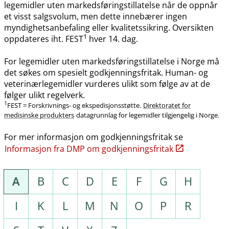
legemidler uten markedsføringstillatelse når de oppnår
et visst salgsvolum, men dette innebærer ingen
myndighetsanbefaling eller kvalitetssikring. Oversikten
1
oppdateres iht. FEST
hver 14. dag.
For legemidler uten markedsføringstillatelse i Norge må
det søkes om spesielt godkjenningsfritak. Human- og
veterinærlegemidler vurderes ulikt som følge av at de
følger ulikt regelverk.
1
FEST = Forskrivnings- og ekspedisjonsstøtte.
Direktoratet for
medisinske produkters
datagrunnlag for legemidler tilgjengelig i Norge.
For mer informasjon om godkjenningsfritak se
Informasjon fra DMP om godkjenningsfritak
A
B
C
D
E
F
G
H
I
K
L
M
N
O
P
R