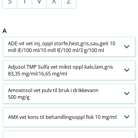
S
T
V
X
Z
A
ADE-vit vet inj, oppl storfe,hest,gris,sau,geit 10
mill IE/100 ml/10 mill IE/100 ml/3 g/100 ml
Adjusol TMP Sulfa vet mikst oppl kalv,lam,gris
83,35 mg/ml/16,65 mg/ml
Amoxinsol vet pulv til bruk i drikkevann
500 mg/g
AMX vet kons til behandlingsoppl fisk 10 mg/ml