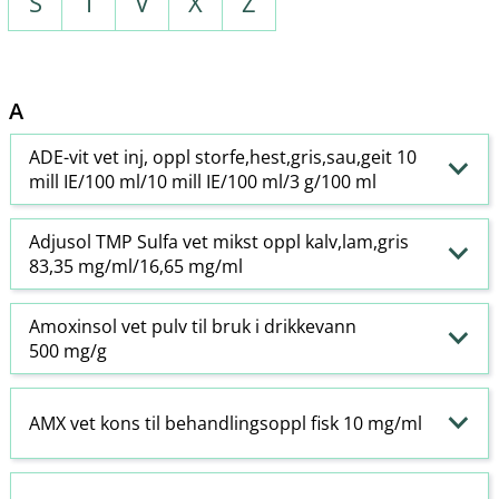
S
T
V
X
Z
A
ADE-vit vet inj, oppl storfe,hest,gris,sau,geit 10
mill IE/100 ml/10 mill IE/100 ml/3 g/100 ml
Adjusol TMP Sulfa vet mikst oppl kalv,lam,gris
83,35 mg/ml/16,65 mg/ml
Amoxinsol vet pulv til bruk i drikkevann
500 mg/g
AMX vet kons til behandlingsoppl fisk 10 mg/ml