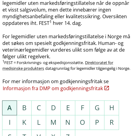
legemidler uten markedsføringstillatelse når de oppnår
et visst salgsvolum, men dette innebærer ingen
myndighetsanbefaling eller kvalitetssikring. Oversikten
1
oppdateres iht. FEST
hver 14. dag.
For legemidler uten markedsføringstillatelse i Norge må
det søkes om spesielt godkjenningsfritak. Human- og
veterinærlegemidler vurderes ulikt som følge av at de
følger ulikt regelverk.
1
FEST = Forskrivnings- og ekspedisjonsstøtte.
Direktoratet for
medisinske produkters
datagrunnlag for legemidler tilgjengelig i Norge.
For mer informasjon om godkjenningsfritak se
Informasjon fra DMP om godkjenningsfritak
A
B
C
D
E
F
G
H
I
K
L
M
N
O
P
R