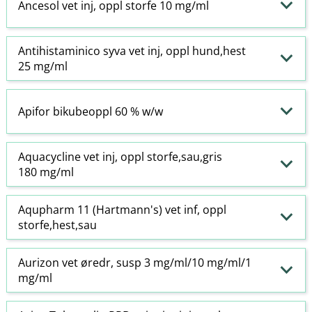
Ancesol vet inj, oppl storfe 10 mg/ml
Antihistaminico syva vet inj, oppl hund,hest
25 mg/ml
Apifor bikubeoppl 60 % w​/​w
Aquacycline vet inj, oppl storfe,sau,gris
180 mg/ml
Aqupharm 11 (Hartmann's) vet inf, oppl
storfe,hest,sau
Aurizon vet øredr, susp 3 mg/ml/10 mg/ml/1
mg/ml