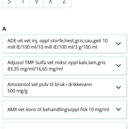
S
T
V
X
Z
A
ADE-vit vet inj, oppl storfe,hest,gris,sau,geit 10
mill IE/100 ml/10 mill IE/100 ml/3 g/100 ml
Adjusol TMP Sulfa vet mikst oppl kalv,lam,gris
83,35 mg/ml/16,65 mg/ml
Amoxinsol vet pulv til bruk i drikkevann
500 mg/g
AMX vet kons til behandlingsoppl fisk 10 mg/ml