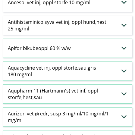
Ancesol vet inj, oppl storfe 10 mg/ml
Antihistaminico syva vet inj, oppl hund,hest
25 mg/ml
Apifor bikubeoppl 60 % w​/​w
Aquacycline vet inj, oppl storfe,sau,gris
180 mg/ml
Aqupharm 11 (Hartmann's) vet inf, oppl
storfe,hest,sau
Aurizon vet øredr, susp 3 mg/ml/10 mg/ml/1
mg/ml