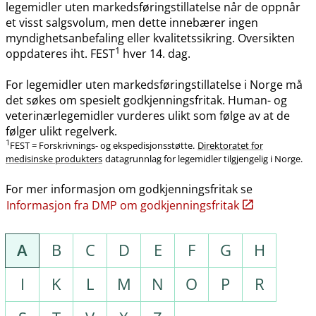
legemidler uten markedsføringstillatelse når de oppnår
et visst salgsvolum, men dette innebærer ingen
myndighetsanbefaling eller kvalitetssikring. Oversikten
1
oppdateres iht. FEST
hver 14. dag.
For legemidler uten markedsføringstillatelse i Norge må
det søkes om spesielt godkjenningsfritak. Human- og
veterinærlegemidler vurderes ulikt som følge av at de
følger ulikt regelverk.
1
FEST = Forskrivnings- og ekspedisjonsstøtte.
Direktoratet for
medisinske produkters
datagrunnlag for legemidler tilgjengelig i Norge.
For mer informasjon om godkjenningsfritak se
Informasjon fra DMP om godkjenningsfritak
A
B
C
D
E
F
G
H
I
K
L
M
N
O
P
R