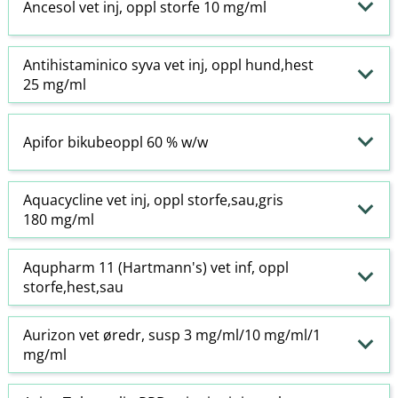
Ancesol vet inj, oppl storfe 10 mg/ml
Antihistaminico syva vet inj, oppl hund,hest
25 mg/ml
Apifor bikubeoppl 60 % w​/​w
Aquacycline vet inj, oppl storfe,sau,gris
180 mg/ml
Aqupharm 11 (Hartmann's) vet inf, oppl
storfe,hest,sau
Aurizon vet øredr, susp 3 mg/ml/10 mg/ml/1
mg/ml