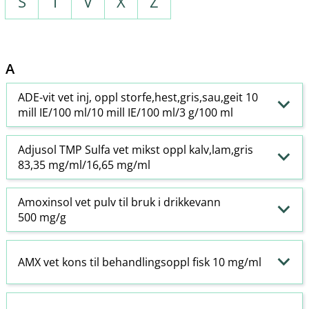
S
T
V
X
Z
A
ADE-vit vet inj, oppl storfe,hest,gris,sau,geit 10
mill IE/100 ml/10 mill IE/100 ml/3 g/100 ml
Adjusol TMP Sulfa vet mikst oppl kalv,lam,gris
83,35 mg/ml/16,65 mg/ml
Amoxinsol vet pulv til bruk i drikkevann
500 mg/g
AMX vet kons til behandlingsoppl fisk 10 mg/ml