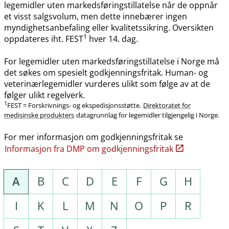
legemidler uten markedsføringstillatelse når de oppnår
et visst salgsvolum, men dette innebærer ingen
myndighetsanbefaling eller kvalitetssikring. Oversikten
1
oppdateres iht. FEST
hver 14. dag.
For legemidler uten markedsføringstillatelse i Norge må
det søkes om spesielt godkjenningsfritak. Human- og
veterinærlegemidler vurderes ulikt som følge av at de
følger ulikt regelverk.
1
FEST = Forskrivnings- og ekspedisjonsstøtte.
Direktoratet for
medisinske produkters
datagrunnlag for legemidler tilgjengelig i Norge.
For mer informasjon om godkjenningsfritak se
Informasjon fra DMP om godkjenningsfritak
A
B
C
D
E
F
G
H
I
K
L
M
N
O
P
R