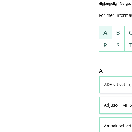
tilgjengelig i Norge.
For mer informa
A
B
R
S
A
ADE-vit vet in
Adjusol TMP S
Amoxinsol vet 