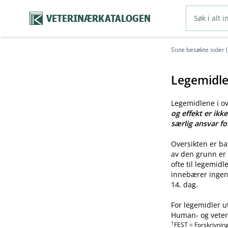
VETERINÆRKATALOGEN
Siste besøkte sider 
Legemidle
Legemidlene i o
og effekt er ikk
særlig ansvar fo
Oversikten er b
av den grunn er 
ofte til legemid
innebærer ingen 
14. dag.
For legemidler u
Human- og veteri
1
FEST = Forskrivnin