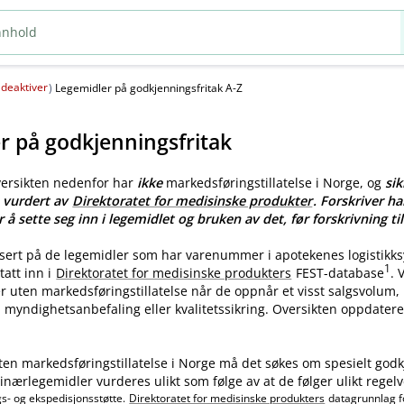
deaktiver
(
)
Legemidler på godkjenningsfritak A-Z
r på godkjenningsfritak
versikten nedenfor har
ikke
markedsføringstillatelse i Norge, og
sik
e vurdert av
Direktoratet for medisinske produkter
. Forskriver ha
r å sette seg inn i legemidlet og bruken av det, før forskrivning til
asert på de legemidler som har varenummer i apotekenes logistikk
1
tatt inn i
Direktoratet for medisinske produkters
FEST-database
.
ler uten markedsføringstillatelse når de oppnår et visst salgsvolum
myndighetsanbefaling eller kvalitetssikring. Oversikten oppdatere
ten markedsføringstillatelse i Norge må det søkes om spesielt godk
nærlegemidler vurderes ulikt som følge av at de følger ulikt regelv
gs- og ekspedisjonsstøtte.
Direktoratet for medisinske produkters
datagrunnlag f