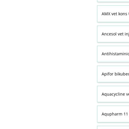
AMX vet kons 
Ancesol vet in
Antihistamini
Apifor bikubeo
Aquacycline ve
Aqupharm 11 (