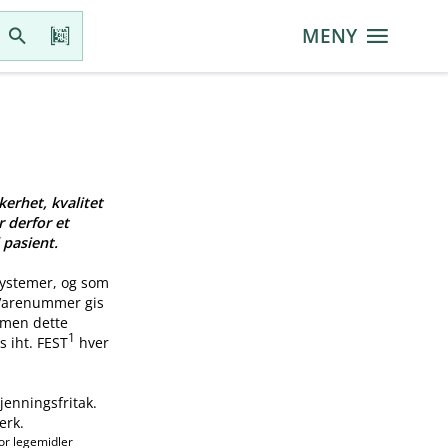
MENY
kerhet, kvalitet
r derfor et
 pasient.
systemer, og som
 Varenummer gis
, men dette
1
s iht. FEST
hver
jenningsfritak.
erk.
or legemidler