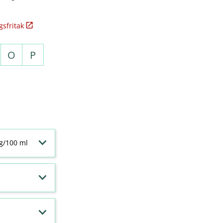
sfritak
O
P
 g/100 ml