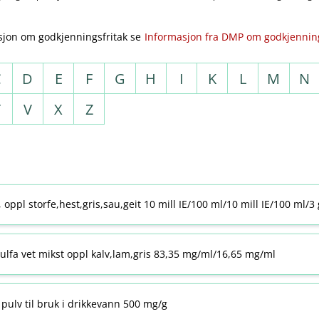
sjon om godkjenningsfritak se
Informasjon fra DMP om godkjenning
C
D
E
F
G
H
I
K
L
M
N
T
V
X
Z
j, oppl storfe,hest,gris,sau,geit 10 mill IE/100 ml/10 mill IE/100 ml/3
ulfa vet mikst oppl kalv,lam,gris 83,35 mg/ml/16,65 mg/ml
pulv til bruk i drikkevann 500 mg/g