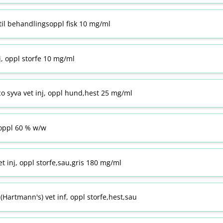
til behandlingsoppl fisk 10 mg/ml
j, oppl storfe 10 mg/ml
co syva vet inj, oppl hund,hest 25 mg/ml
ppl 60 % w​/​w
t inj, oppl storfe,sau,gris 180 mg/ml
Hartmann's) vet inf, oppl storfe,hest,sau