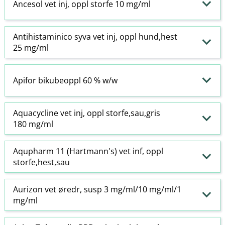
Ancesol vet inj, oppl storfe 10 mg/ml
Antihistaminico syva vet inj, oppl hund,hest
25 mg/ml
Apifor bikubeoppl 60 % w​/​w
Aquacycline vet inj, oppl storfe,sau,gris
180 mg/ml
Aqupharm 11 (Hartmann's) vet inf, oppl
storfe,hest,sau
Aurizon vet øredr, susp 3 mg/ml/10 mg/ml/1
mg/ml