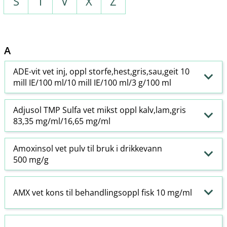
S
T
V
X
Z
A
ADE-vit vet inj, oppl storfe,hest,gris,sau,geit 10
mill IE/100 ml/10 mill IE/100 ml/3 g/100 ml
Adjusol TMP Sulfa vet mikst oppl kalv,lam,gris
83,35 mg/ml/16,65 mg/ml
Amoxinsol vet pulv til bruk i drikkevann
500 mg/g
AMX vet kons til behandlingsoppl fisk 10 mg/ml