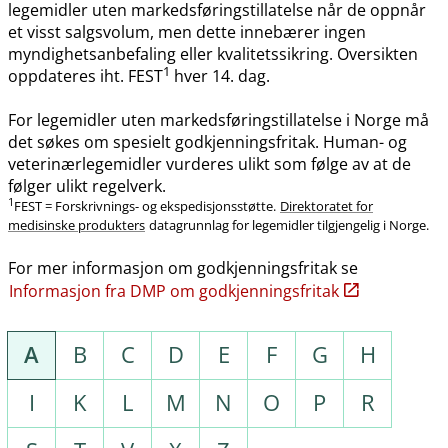
legemidler uten markedsføringstillatelse når de oppnår
et visst salgsvolum, men dette innebærer ingen
myndighetsanbefaling eller kvalitetssikring. Oversikten
1
oppdateres iht. FEST
hver 14. dag.
For legemidler uten markedsføringstillatelse i Norge må
det søkes om spesielt godkjenningsfritak. Human- og
veterinærlegemidler vurderes ulikt som følge av at de
følger ulikt regelverk.
1
FEST = Forskrivnings- og ekspedisjonsstøtte.
Direktoratet for
medisinske produkters
datagrunnlag for legemidler tilgjengelig i Norge.
For mer informasjon om godkjenningsfritak se
Informasjon fra DMP om godkjenningsfritak
A
B
C
D
E
F
G
H
I
K
L
M
N
O
P
R