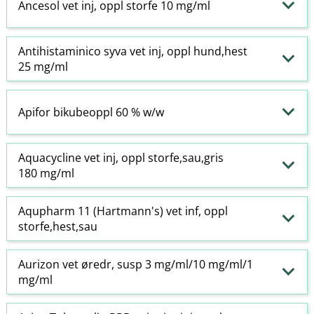
Ancesol vet inj, oppl storfe 10 mg/ml
Antihistaminico syva vet inj, oppl hund,hest
25 mg/ml
Apifor bikubeoppl 60 % w​/​w
Aquacycline vet inj, oppl storfe,sau,gris
180 mg/ml
Aqupharm 11 (Hartmann's) vet inf, oppl
storfe,hest,sau
Aurizon vet øredr, susp 3 mg/ml/10 mg/ml/1
mg/ml