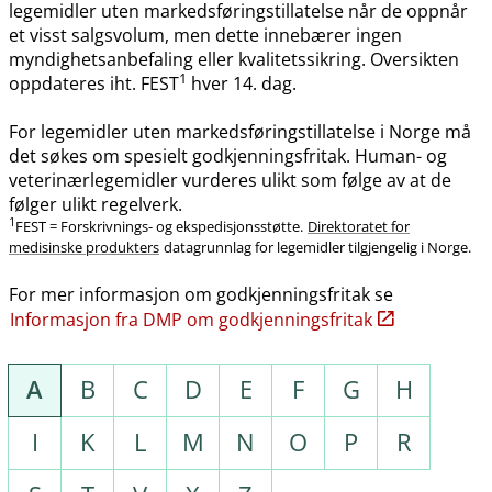
legemidler uten markedsføringstillatelse når de oppnår
et visst salgsvolum, men dette innebærer ingen
myndighetsanbefaling eller kvalitetssikring. Oversikten
1
oppdateres iht. FEST
hver 14. dag.
For legemidler uten markedsføringstillatelse i Norge må
det søkes om spesielt godkjenningsfritak. Human- og
veterinærlegemidler vurderes ulikt som følge av at de
følger ulikt regelverk.
1
FEST = Forskrivnings- og ekspedisjonsstøtte.
Direktoratet for
medisinske produkters
datagrunnlag for legemidler tilgjengelig i Norge.
For mer informasjon om godkjenningsfritak se
Informasjon fra DMP om godkjenningsfritak
A
B
C
D
E
F
G
H
I
K
L
M
N
O
P
R