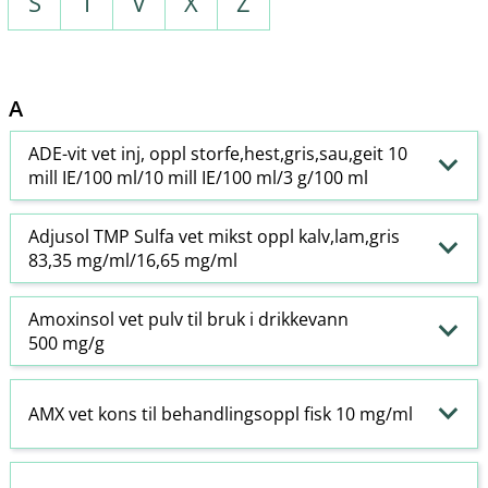
S
T
V
X
Z
A
ADE-vit vet inj, oppl storfe,hest,gris,sau,geit 10
mill IE/100 ml/10 mill IE/100 ml/3 g/100 ml
Adjusol TMP Sulfa vet mikst oppl kalv,lam,gris
83,35 mg/ml/16,65 mg/ml
Amoxinsol vet pulv til bruk i drikkevann
500 mg/g
AMX vet kons til behandlingsoppl fisk 10 mg/ml