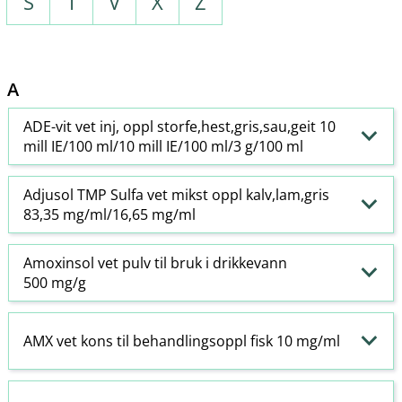
S
T
V
X
Z
A
ADE-vit vet inj, oppl storfe,hest,gris,sau,geit 10
mill IE/100 ml/10 mill IE/100 ml/3 g/100 ml
Adjusol TMP Sulfa vet mikst oppl kalv,lam,gris
83,35 mg/ml/16,65 mg/ml
Amoxinsol vet pulv til bruk i drikkevann
500 mg/g
AMX vet kons til behandlingsoppl fisk 10 mg/ml