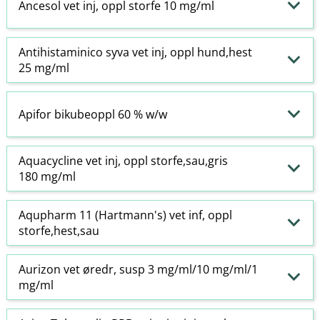
Ancesol vet inj, oppl storfe 10 mg/ml
Antihistaminico syva vet inj, oppl hund,hest
25 mg/ml
Apifor bikubeoppl 60 % w​/​w
Aquacycline vet inj, oppl storfe,sau,gris
180 mg/ml
Aqupharm 11 (Hartmann's) vet inf, oppl
storfe,hest,sau
Aurizon vet øredr, susp 3 mg/ml/10 mg/ml/1
mg/ml