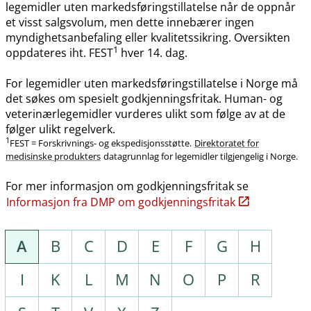
legemidler uten markedsføringstillatelse når de oppnår
et visst salgsvolum, men dette innebærer ingen
myndighetsanbefaling eller kvalitetssikring. Oversikten
1
oppdateres iht. FEST
hver 14. dag.
For legemidler uten markedsføringstillatelse i Norge må
det søkes om spesielt godkjenningsfritak. Human- og
veterinærlegemidler vurderes ulikt som følge av at de
følger ulikt regelverk.
1
FEST = Forskrivnings- og ekspedisjonsstøtte.
Direktoratet for
medisinske produkters
datagrunnlag for legemidler tilgjengelig i Norge.
For mer informasjon om godkjenningsfritak se
Informasjon fra DMP om godkjenningsfritak
A
B
C
D
E
F
G
H
I
K
L
M
N
O
P
R