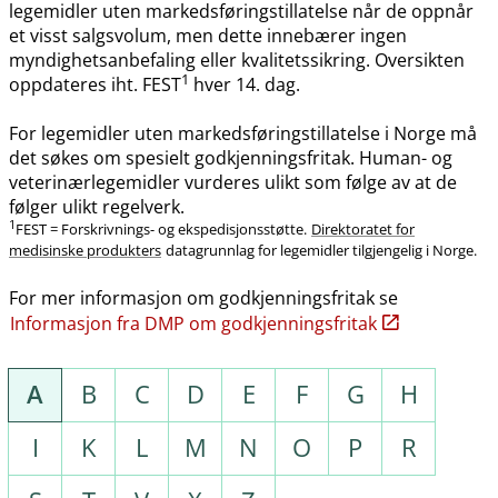
legemidler uten markedsføringstillatelse når de oppnår
et visst salgsvolum, men dette innebærer ingen
myndighetsanbefaling eller kvalitetssikring. Oversikten
1
oppdateres iht. FEST
hver 14. dag.
For legemidler uten markedsføringstillatelse i Norge må
det søkes om spesielt godkjenningsfritak. Human- og
veterinærlegemidler vurderes ulikt som følge av at de
følger ulikt regelverk.
1
FEST = Forskrivnings- og ekspedisjonsstøtte.
Direktoratet for
medisinske produkters
datagrunnlag for legemidler tilgjengelig i Norge.
For mer informasjon om godkjenningsfritak se
Informasjon fra DMP om godkjenningsfritak
A
B
C
D
E
F
G
H
I
K
L
M
N
O
P
R