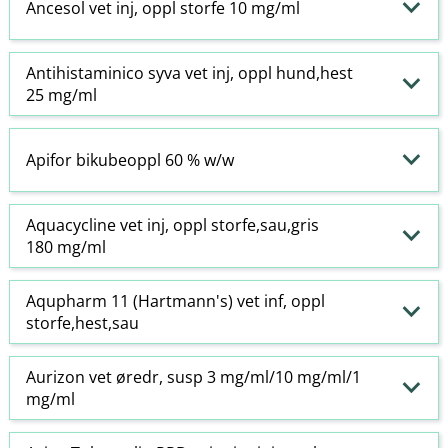
Ancesol vet inj, oppl storfe 10 mg/ml
Antihistaminico syva vet inj, oppl hund,hest
25 mg/ml
Apifor bikubeoppl 60 % w​/​w
Aquacycline vet inj, oppl storfe,sau,gris
180 mg/ml
Aqupharm 11 (Hartmann's) vet inf, oppl
storfe,hest,sau
Aurizon vet øredr, susp 3 mg/ml/10 mg/ml/1
mg/ml