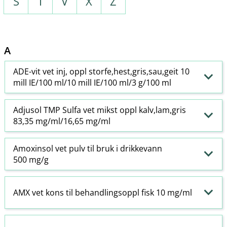
S
T
V
X
Z
A
ADE-vit vet inj, oppl storfe,hest,gris,sau,geit 10
mill IE/100 ml/10 mill IE/100 ml/3 g/100 ml
Adjusol TMP Sulfa vet mikst oppl kalv,lam,gris
83,35 mg/ml/16,65 mg/ml
Amoxinsol vet pulv til bruk i drikkevann
500 mg/g
AMX vet kons til behandlingsoppl fisk 10 mg/ml