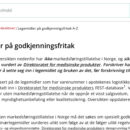
deaktiver
(
)
Legemidler på godkjenningsfritak A-Z
r på godkjenningsfritak
versikten nedenfor har
ikke
markedsføringstillatelse i Norge, og
sik
e vurdert av
Direktoratet for medisinske produkter
. Forskriver ha
r å sette seg inn i legemidlet og bruken av det, før forskrivning til
asert på de legemidler som har varenummer i apotekenes logistikk
1
tatt inn i
Direktoratet for medisinske produkters
FEST-database
.
ler uten markedsføringstillatelse når de oppnår et visst salgsvolum
myndighetsanbefaling eller kvalitetssikring. Oversikten oppdatere
ten markedsføringstillatelse i Norge må det søkes om spesielt godk
nærlegemidler vurderes ulikt som følge av at de følger ulikt regelv
gs- og ekspedisjonsstøtte.
Direktoratet for medisinske produkters
datagrunnlag f