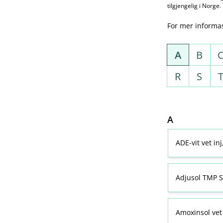
tilgjengelig i Norge.
For mer informa
A
B
R
S
A
ADE-vit vet in
Adjusol TMP S
Amoxinsol vet 