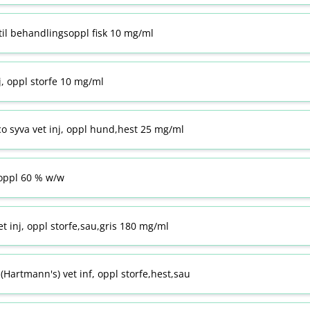
til behandlingsoppl fisk 10 mg/ml
j, oppl storfe 10 mg/ml
co syva vet inj, oppl hund,hest 25 mg/ml
ppl 60 % w​/​w
t inj, oppl storfe,sau,gris 180 mg/ml
Hartmann's) vet inf, oppl storfe,hest,sau