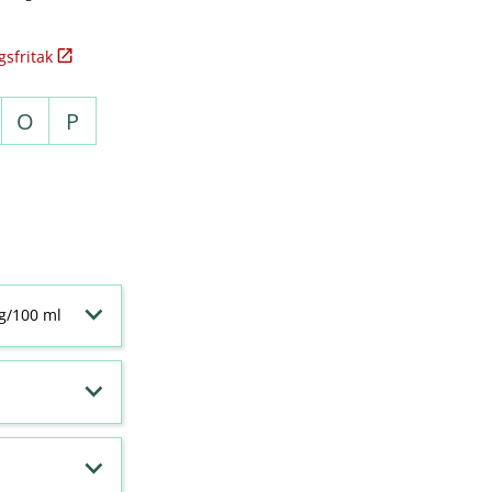
sfritak
O
P
 g/100 ml