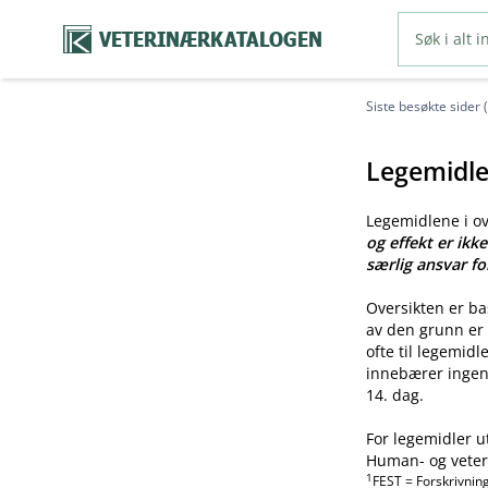
VETERINÆRKATALOGEN
Siste besøkte sider 
Legemidle
Legemidlene i o
og effekt er ikk
særlig ansvar fo
Oversikten er b
av den grunn er 
ofte til legemid
innebærer ingen 
14. dag.
For legemidler u
Human- og veteri
1
FEST = Forskrivnin