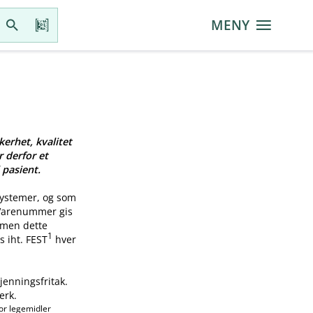
MENY
kerhet, kvalitet
r derfor et
 pasient.
systemer, og som
 Varenummer gis
, men dette
1
s iht. FEST
hver
jenningsfritak.
erk.
or legemidler