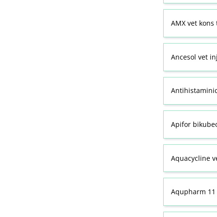
AMX vet kons 
Ancesol vet in
Antihistamini
Apifor bikubeo
Aquacycline ve
Aqupharm 11 (