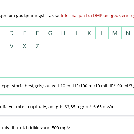
sjon om godkjenningsfritak se
Informasjon fra DMP om godkjenning
C
D
E
F
G
H
I
K
L
M
N
T
V
X
Z
j, oppl storfe,hest,gris,sau,geit 10 mill IE/100 ml/10 mill IE/100 ml/3
ulfa vet mikst oppl kalv,lam,gris 83,35 mg/ml/16,65 mg/ml
pulv til bruk i drikkevann 500 mg/g