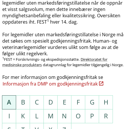
legemidler uten markedsføringstillatelse når de oppnår
et visst salgsvolum, men dette innebærer ingen
myndighetsanbefaling eller kvalitetssikring. Oversikten
1
oppdateres iht. FEST
hver 14. dag.
For legemidler uten markedsføringstillatelse i Norge må
det søkes om spesielt godkjenningsfritak. Human- og
veterinærlegemidler vurderes ulikt som følge av at de
følger ulikt regelverk.
1
FEST = Forskrivnings- og ekspedisjonsstøtte.
Direktoratet for
medisinske produkters
datagrunnlag for legemidler tilgjengelig i Norge.
For mer informasjon om godkjenningsfritak se
Informasjon fra DMP om godkjenningsfritak
A
B
C
D
E
F
G
H
I
K
L
M
N
O
P
R