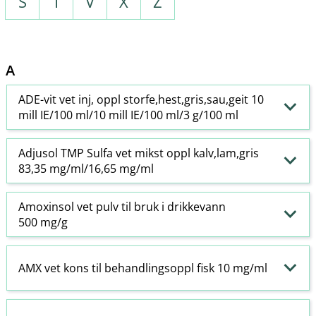
S
T
V
X
Z
A
ADE-vit vet inj, oppl storfe,hest,gris,sau,geit 10
mill IE/100 ml/10 mill IE/100 ml/3 g/100 ml
Adjusol TMP Sulfa vet mikst oppl kalv,lam,gris
83,35 mg/ml/16,65 mg/ml
Amoxinsol vet pulv til bruk i drikkevann
500 mg/g
AMX vet kons til behandlingsoppl fisk 10 mg/ml