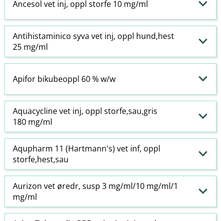
Ancesol vet inj, oppl storfe 10 mg/ml
Antihistaminico syva vet inj, oppl hund,hest
25 mg/ml
Apifor bikubeoppl 60 % w​/​w
Aquacycline vet inj, oppl storfe,sau,gris
180 mg/ml
Aqupharm 11 (Hartmann's) vet inf, oppl
storfe,hest,sau
Aurizon vet øredr, susp 3 mg/ml/10 mg/ml/1
mg/ml