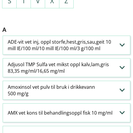
S
T
V
X
Z
A
ADE-vit vet inj, oppl storfe,hest,gris,sau,geit 10
mill IE/100 ml/10 mill IE/100 ml/3 g/100 ml
Adjusol TMP Sulfa vet mikst oppl kalv,lam,gris
83,35 mg/ml/16,65 mg/ml
Amoxinsol vet pulv til bruk i drikkevann
500 mg/g
AMX vet kons til behandlingsoppl fisk 10 mg/ml