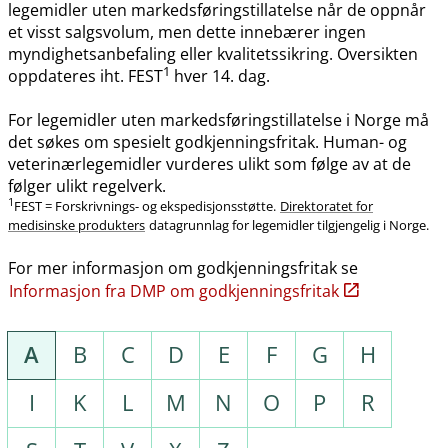
legemidler uten markedsføringstillatelse når de oppnår
et visst salgsvolum, men dette innebærer ingen
myndighetsanbefaling eller kvalitetssikring. Oversikten
1
oppdateres iht. FEST
hver 14. dag.
For legemidler uten markedsføringstillatelse i Norge må
det søkes om spesielt godkjenningsfritak. Human- og
veterinærlegemidler vurderes ulikt som følge av at de
følger ulikt regelverk.
1
FEST = Forskrivnings- og ekspedisjonsstøtte.
Direktoratet for
medisinske produkters
datagrunnlag for legemidler tilgjengelig i Norge.
For mer informasjon om godkjenningsfritak se
Informasjon fra DMP om godkjenningsfritak
A
B
C
D
E
F
G
H
I
K
L
M
N
O
P
R