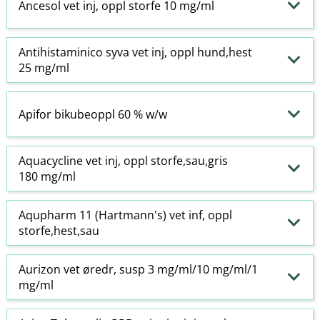
Ancesol vet inj, oppl storfe 10 mg/ml
Antihistaminico syva vet inj, oppl hund,hest
25 mg/ml
Apifor bikubeoppl 60 % w​/​w
Aquacycline vet inj, oppl storfe,sau,gris
180 mg/ml
Aqupharm 11 (Hartmann's) vet inf, oppl
storfe,hest,sau
Aurizon vet øredr, susp 3 mg/ml/10 mg/ml/1
mg/ml