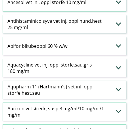
Ancesol vet inj, oppl storfe 10 mg/ml
Antihistaminico syva vet inj, oppl hund,hest
25 mg/ml
Apifor bikubeoppl 60 % w​/​w
Aquacycline vet inj, oppl storfe,sau,gris
180 mg/ml
Aqupharm 11 (Hartmann's) vet inf, oppl
storfe,hest,sau
Aurizon vet øredr, susp 3 mg/ml/10 mg/ml/1
mg/ml