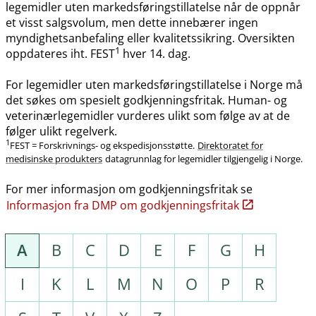
legemidler uten markedsføringstillatelse når de oppnår
et visst salgsvolum, men dette innebærer ingen
myndighetsanbefaling eller kvalitetssikring. Oversikten
1
oppdateres iht. FEST
hver 14. dag.
For legemidler uten markedsføringstillatelse i Norge må
det søkes om spesielt godkjenningsfritak. Human- og
veterinærlegemidler vurderes ulikt som følge av at de
følger ulikt regelverk.
1
FEST = Forskrivnings- og ekspedisjonsstøtte.
Direktoratet for
medisinske produkters
datagrunnlag for legemidler tilgjengelig i Norge.
For mer informasjon om godkjenningsfritak se
Informasjon fra DMP om godkjenningsfritak
A
B
C
D
E
F
G
H
I
K
L
M
N
O
P
R