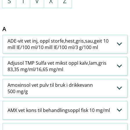
S
T
V
X
Z
A
ADE-vit vet inj, oppl storfe,hest,gris,sau,geit 10
mill IE/100 ml/10 mill IE/100 ml/3 g/100 ml
Adjusol TMP Sulfa vet mikst oppl kalv,lam,gris
83,35 mg/ml/16,65 mg/ml
Amoxinsol vet pulv til bruk i drikkevann
500 mg/g
AMX vet kons til behandlingsoppl fisk 10 mg/ml