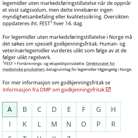
legemidler uten markedsføringstillatelse når de oppnår
et visst salgsvolum, men dette innebærer ingen
myndighetsanbefaling eller kvalitetssikring. Oversikten
1
oppdateres iht. FEST
hver 14. dag.
For legemidler uten markedsføringstillatelse i Norge må
det søkes om spesielt godkjenningsfritak. Human- og
veterinærlegemidler vurderes ulikt som følge av at de
følger ulikt regelverk.
1
FEST = Forskrivnings- og ekspedisjonsstøtte.
Direktoratet for
medisinske produkters
datagrunnlag for legemidler tilgjengelig i Norge.
For mer informasjon om godkjenningsfritak se
Informasjon fra DMP om godkjenningsfritak
A
B
C
D
E
F
G
H
I
K
L
M
N
O
P
R