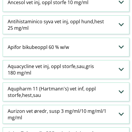
Ancesol vet inj, oppl storfe 10 mg/ml
Antihistaminico syva vet inj, oppl hund,hest
25 mg/ml
Apifor bikubeoppl 60 % w​/​w
Aquacycline vet inj, oppl storfe,sau,gris
180 mg/ml
Aqupharm 11 (Hartmann's) vet inf, oppl
storfe,hest,sau
Aurizon vet øredr, susp 3 mg/ml/10 mg/ml/1
mg/ml