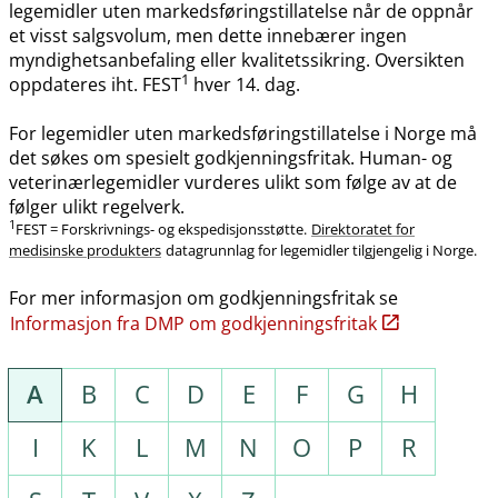
legemidler uten markedsføringstillatelse når de oppnår
et visst salgsvolum, men dette innebærer ingen
myndighetsanbefaling eller kvalitetssikring. Oversikten
1
oppdateres iht. FEST
hver 14. dag.
For legemidler uten markedsføringstillatelse i Norge må
det søkes om spesielt godkjenningsfritak. Human- og
veterinærlegemidler vurderes ulikt som følge av at de
følger ulikt regelverk.
1
FEST = Forskrivnings- og ekspedisjonsstøtte.
Direktoratet for
medisinske produkters
datagrunnlag for legemidler tilgjengelig i Norge.
For mer informasjon om godkjenningsfritak se
Informasjon fra DMP om godkjenningsfritak
A
B
C
D
E
F
G
H
I
K
L
M
N
O
P
R