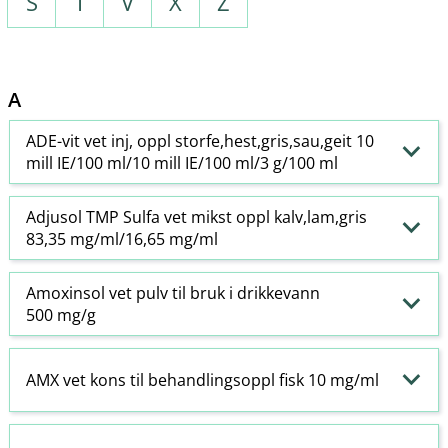
S
T
V
X
Z
A
ADE-vit vet inj, oppl storfe,hest,gris,sau,geit 10
mill IE/100 ml/10 mill IE/100 ml/3 g/100 ml
Adjusol TMP Sulfa vet mikst oppl kalv,lam,gris
83,35 mg/ml/16,65 mg/ml
Amoxinsol vet pulv til bruk i drikkevann
500 mg/g
AMX vet kons til behandlingsoppl fisk 10 mg/ml