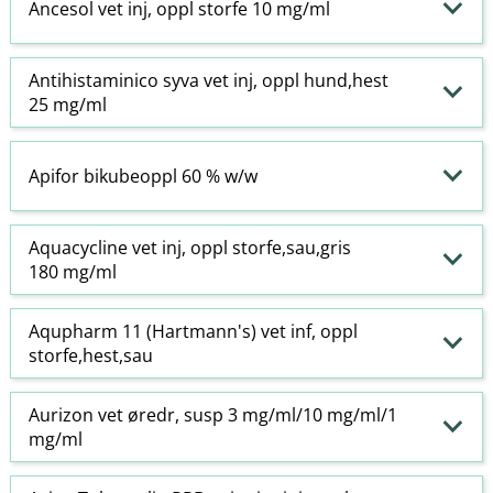
Ancesol vet inj, oppl storfe 10 mg/ml
Antihistaminico syva vet inj, oppl hund,hest
25 mg/ml
Apifor bikubeoppl 60 % w​/​w
Aquacycline vet inj, oppl storfe,sau,gris
180 mg/ml
Aqupharm 11 (Hartmann's) vet inf, oppl
storfe,hest,sau
Aurizon vet øredr, susp 3 mg/ml/10 mg/ml/1
mg/ml