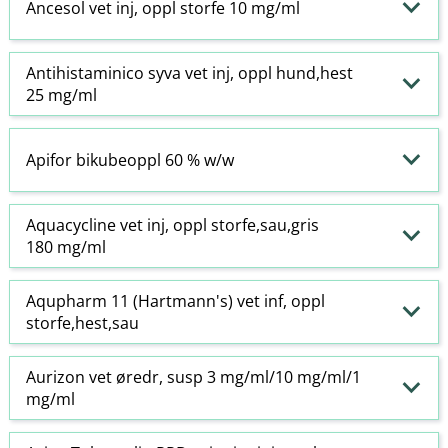
Ancesol vet inj, oppl storfe 10 mg/ml
Antihistaminico syva vet inj, oppl hund,hest
25 mg/ml
Apifor bikubeoppl 60 % w​/​w
Aquacycline vet inj, oppl storfe,sau,gris
180 mg/ml
Aqupharm 11 (Hartmann's) vet inf, oppl
storfe,hest,sau
Aurizon vet øredr, susp 3 mg/ml/10 mg/ml/1
mg/ml