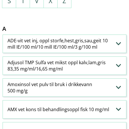
S
T
V
X
Z
A
ADE-vit vet inj, oppl storfe,hest,gris,sau,geit 10
mill IE/100 ml/10 mill IE/100 ml/3 g/100 ml
Adjusol TMP Sulfa vet mikst oppl kalv,lam,gris
83,35 mg/ml/16,65 mg/ml
Amoxinsol vet pulv til bruk i drikkevann
500 mg/g
AMX vet kons til behandlingsoppl fisk 10 mg/ml