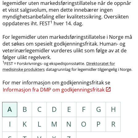
legemidler uten markedsføringstillatelse når de oppnår
et visst salgsvolum, men dette innebærer ingen
myndighetsanbefaling eller kvalitetssikring. Oversikten
1
oppdateres iht. FEST
hver 14. dag.
For legemidler uten markedsføringstillatelse i Norge må
det søkes om spesielt godkjenningsfritak. Human- og
veterinærlegemidler vurderes ulikt som følge av at de
følger ulikt regelverk.
1
FEST = Forskrivnings- og ekspedisjonsstøtte.
Direktoratet for
medisinske produkters
datagrunnlag for legemidler tilgjengelig i Norge.
For mer informasjon om godkjenningsfritak se
Informasjon fra DMP om godkjenningsfritak
A
B
C
D
E
F
G
H
I
K
L
M
N
O
P
R