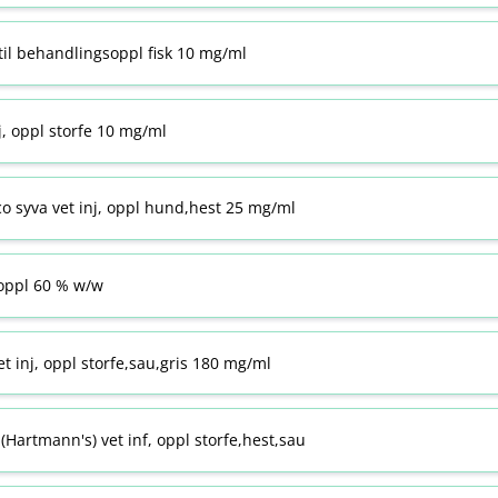
til behandlingsoppl fisk 10 mg/ml
j, oppl storfe 10 mg/ml
co syva vet inj, oppl hund,hest 25 mg/ml
ppl 60 % w​/​w
t inj, oppl storfe,sau,gris 180 mg/ml
Hartmann's) vet inf, oppl storfe,hest,sau