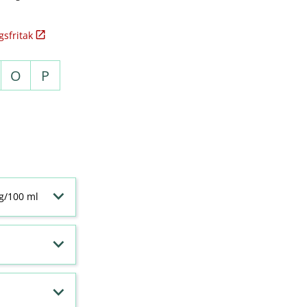
sfritak
O
P
 g/100 ml