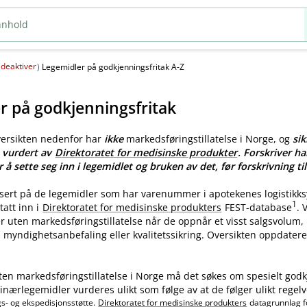
deaktiver
(
)
Legemidler på godkjenningsfritak A-Z
r på godkjenningsfritak
versikten nedenfor har
ikke
markedsføringstillatelse i Norge, og
sik
e vurdert av
Direktoratet for medisinske produkter
. Forskriver ha
r å sette seg inn i legemidlet og bruken av det, før forskrivning til
asert på de legemidler som har varenummer i apotekenes logistikk
1
tatt inn i
Direktoratet for medisinske produkters
FEST-database
.
ler uten markedsføringstillatelse når de oppnår et visst salgsvolum
myndighetsanbefaling eller kvalitetssikring. Oversikten oppdatere
ten markedsføringstillatelse i Norge må det søkes om spesielt godk
nærlegemidler vurderes ulikt som følge av at de følger ulikt regelv
gs- og ekspedisjonsstøtte.
Direktoratet for medisinske produkters
datagrunnlag f