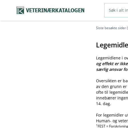
VETERINÆRKATALOGEN
Siste besøkte sider 
Legemidle
Legemidlene i o
og effekt er ikk
særlig ansvar fo
Oversikten er b
av den grunn er 
ofte til legemid
innebærer ingen 
14. dag.
For legemidler u
Human- og veteri
1
FEST = Forskrivnin