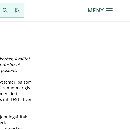
MENY
kerhet, kvalitet
r derfor et
 pasient.
systemer, og som
 Varenummer gis
, men dette
1
s iht. FEST
hver
jenningsfritak.
erk.
or legemidler