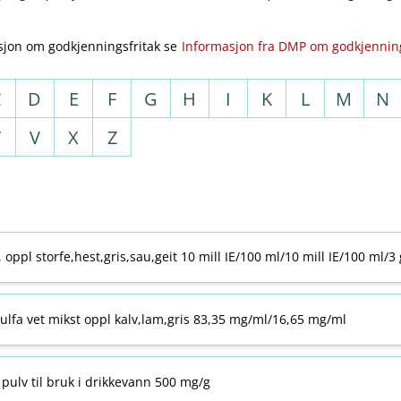
sjon om godkjenningsfritak se
Informasjon fra DMP om godkjenning
C
D
E
F
G
H
I
K
L
M
N
T
V
X
Z
j, oppl storfe,hest,gris,sau,geit 10 mill IE/100 ml/10 mill IE/100 ml/3
ulfa vet mikst oppl kalv,lam,gris 83,35 mg/ml/16,65 mg/ml
pulv til bruk i drikkevann 500 mg/g