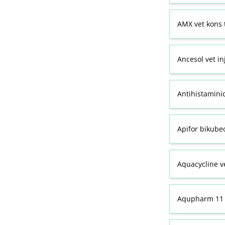
AMX vet kons 
Ancesol vet in
Antihistamini
Apifor bikubeo
Aquacycline ve
Aqupharm 11 (