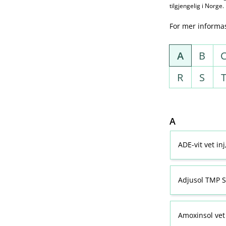
tilgjengelig i Norge.
For mer informa
A
B
R
S
A
ADE-vit vet in
Adjusol TMP S
Amoxinsol vet 