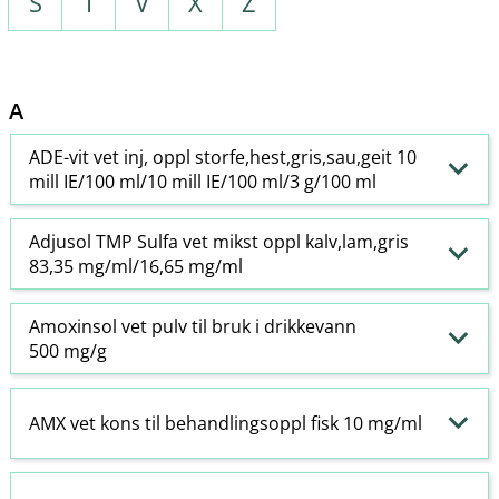
S
T
V
X
Z
A
ADE-vit vet inj, oppl storfe,hest,gris,sau,geit 10
mill IE/100 ml/10 mill IE/100 ml/3 g/100 ml
Adjusol TMP Sulfa vet mikst oppl kalv,lam,gris
83,35 mg/ml/16,65 mg/ml
Amoxinsol vet pulv til bruk i drikkevann
500 mg/g
AMX vet kons til behandlingsoppl fisk 10 mg/ml