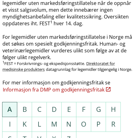
legemidler uten markedsføringstillatelse når de oppnår
et visst salgsvolum, men dette innebærer ingen
myndighetsanbefaling eller kvalitetssikring. Oversikten
1
oppdateres iht. FEST
hver 14. dag.
For legemidler uten markedsføringstillatelse i Norge må
det søkes om spesielt godkjenningsfritak. Human- og
veterinærlegemidler vurderes ulikt som følge av at de
følger ulikt regelverk.
1
FEST = Forskrivnings- og ekspedisjonsstøtte.
Direktoratet for
medisinske produkters
datagrunnlag for legemidler tilgjengelig i Norge.
For mer informasjon om godkjenningsfritak se
Informasjon fra DMP om godkjenningsfritak
A
B
C
D
E
F
G
H
I
K
L
M
N
O
P
R