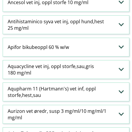
Ancesol vet inj, oppl storfe 10 mg/ml
Antihistaminico syva vet inj, oppl hund,hest
25 mg/ml
Apifor bikubeoppl 60 % w​/​w
Aquacycline vet inj, oppl storfe,sau,gris
180 mg/ml
Aqupharm 11 (Hartmann's) vet inf, oppl
storfe,hest,sau
Aurizon vet øredr, susp 3 mg/ml/10 mg/ml/1
mg/ml