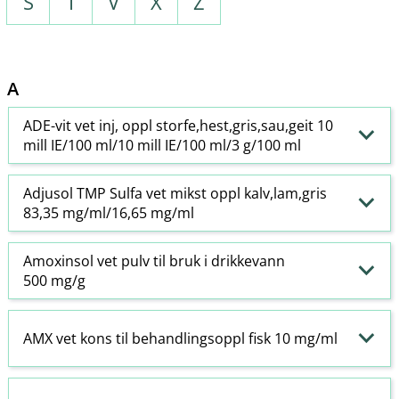
S
T
V
X
Z
A
ADE-vit vet inj, oppl storfe,hest,gris,sau,geit 10
mill IE/100 ml/10 mill IE/100 ml/3 g/100 ml
Adjusol TMP Sulfa vet mikst oppl kalv,lam,gris
83,35 mg/ml/16,65 mg/ml
Amoxinsol vet pulv til bruk i drikkevann
500 mg/g
AMX vet kons til behandlingsoppl fisk 10 mg/ml