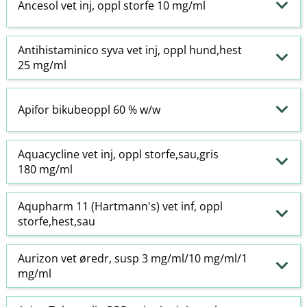
Ancesol vet inj, oppl storfe 10 mg/ml
Antihistaminico syva vet inj, oppl hund,hest
25 mg/ml
Apifor bikubeoppl 60 % w​/​w
Aquacycline vet inj, oppl storfe,sau,gris
180 mg/ml
Aqupharm 11 (Hartmann's) vet inf, oppl
storfe,hest,sau
Aurizon vet øredr, susp 3 mg/ml/10 mg/ml/1
mg/ml