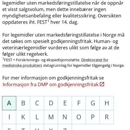
legemidler uten markedsføringstillatelse når de oppnår
et visst salgsvolum, men dette innebærer ingen
myndighetsanbefaling eller kvalitetssikring. Oversikten
1
oppdateres iht. FEST
hver 14. dag.
For legemidler uten markedsføringstillatelse i Norge må
det søkes om spesielt godkjenningsfritak. Human- og
veterinærlegemidler vurderes ulikt som følge av at de
følger ulikt regelverk.
1
FEST = Forskrivnings- og ekspedisjonsstøtte.
Direktoratet for
medisinske produkters
datagrunnlag for legemidler tilgjengelig i Norge.
For mer informasjon om godkjenningsfritak se
Informasjon fra DMP om godkjenningsfritak
A
B
C
D
E
F
G
H
I
K
L
M
N
O
P
R