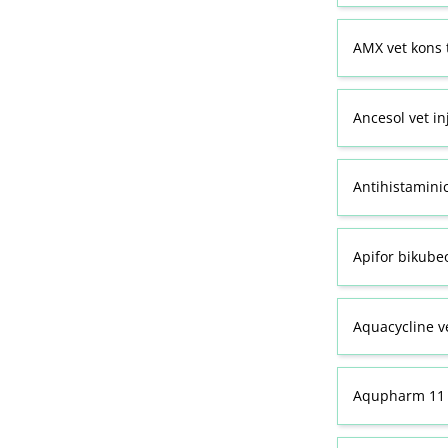
AMX vet kons 
Ancesol vet in
Antihistamini
Apifor bikubeo
Aquacycline ve
Aqupharm 11 (