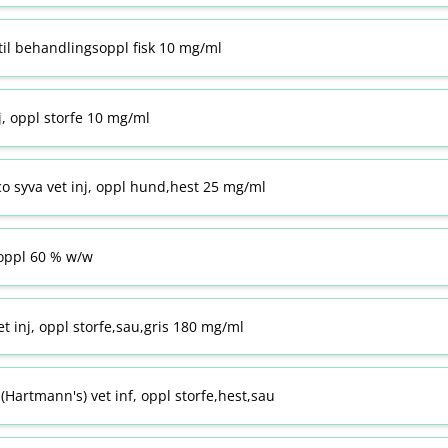
til behandlingsoppl fisk 10 mg/ml
j, oppl storfe 10 mg/ml
co syva vet inj, oppl hund,hest 25 mg/ml
ppl 60 % w​/​w
t inj, oppl storfe,sau,gris 180 mg/ml
Hartmann's) vet inf, oppl storfe,hest,sau