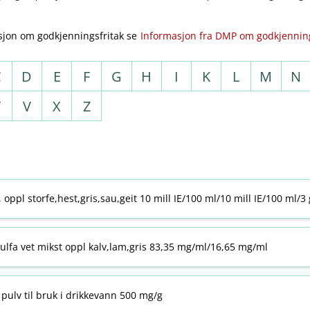
sjon om godkjenningsfritak se
Informasjon fra DMP om godkjenning
C
D
E
F
G
H
I
K
L
M
N
T
V
X
Z
j, oppl storfe,hest,gris,sau,geit 10 mill IE/100 ml/10 mill IE/100 ml/3
ulfa vet mikst oppl kalv,lam,gris 83,35 mg/ml/16,65 mg/ml
pulv til bruk i drikkevann 500 mg/g