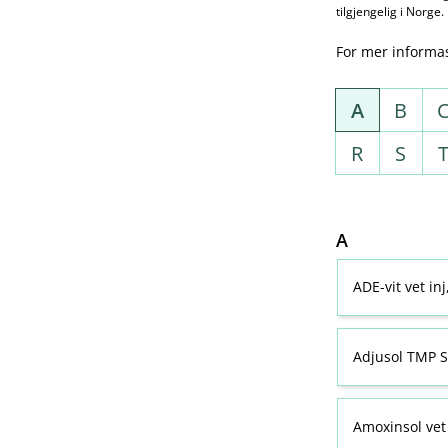
tilgjengelig i Norge.
For mer informa
A
B
R
S
A
ADE-vit vet in
Adjusol TMP S
Amoxinsol vet 