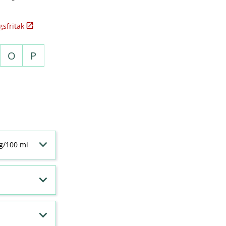
sfritak
O
P
 g/100 ml