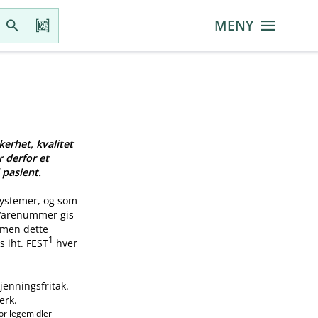
MENY
kerhet, kvalitet
r derfor et
 pasient.
systemer, og som
 Varenummer gis
, men dette
1
s iht. FEST
hver
jenningsfritak.
erk.
or legemidler