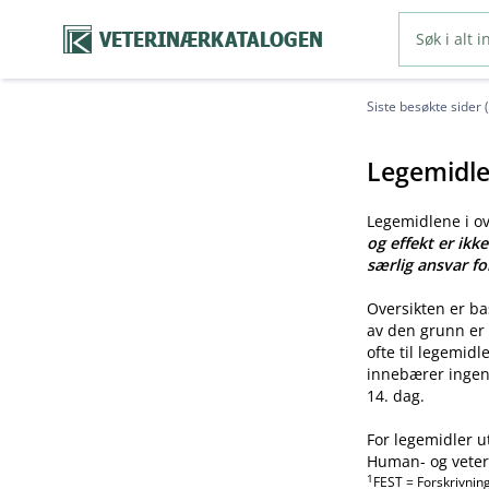
VETERINÆRKATALOGEN
Siste besøkte sider 
Legemidle
Legemidlene i o
og effekt er ikk
særlig ansvar fo
Oversikten er b
av den grunn er 
ofte til legemid
innebærer ingen 
14. dag.
For legemidler u
Human- og veteri
1
FEST = Forskrivnin