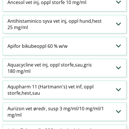
Ancesol vet inj, oppl storfe 10 mg/ml
Antihistaminico syva vet inj, oppl hund,hest
25 mg/ml
Apifor bikubeoppl 60 % w​/​w
Aquacycline vet inj, oppl storfe,sau,gris
180 mg/ml
Aqupharm 11 (Hartmann's) vet inf, oppl
storfe,hest,sau
Aurizon vet øredr, susp 3 mg/ml/10 mg/ml/1
mg/ml