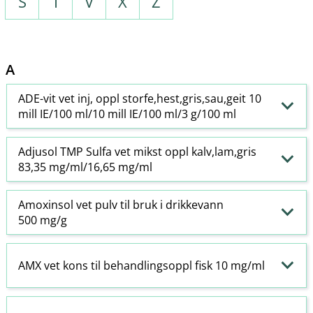
S
T
V
X
Z
A
ADE-vit vet inj, oppl storfe,hest,gris,sau,geit 10
mill IE/100 ml/10 mill IE/100 ml/3 g/100 ml
Adjusol TMP Sulfa vet mikst oppl kalv,lam,gris
83,35 mg/ml/16,65 mg/ml
Amoxinsol vet pulv til bruk i drikkevann
500 mg/g
AMX vet kons til behandlingsoppl fisk 10 mg/ml