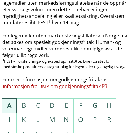
legemidler uten markedsføringstillatelse når de oppnår
et visst salgsvolum, men dette innebærer ingen
myndighetsanbefaling eller kvalitetssikring. Oversikten
1
oppdateres iht. FEST
hver 14. dag.
For legemidler uten markedsføringstillatelse i Norge må
det søkes om spesielt godkjenningsfritak. Human- og
veterinærlegemidler vurderes ulikt som følge av at de
følger ulikt regelverk.
1
FEST = Forskrivnings- og ekspedisjonsstøtte.
Direktoratet for
medisinske produkters
datagrunnlag for legemidler tilgjengelig i Norge.
For mer informasjon om godkjenningsfritak se
Informasjon fra DMP om godkjenningsfritak
A
B
C
D
E
F
G
H
I
K
L
M
N
O
P
R