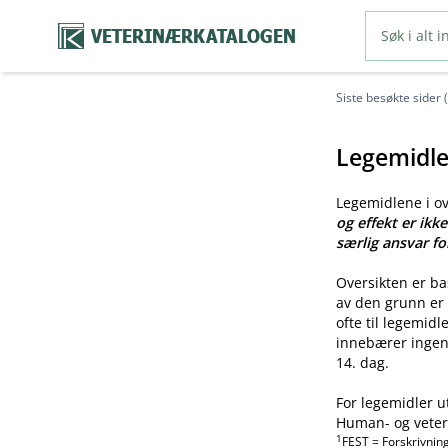
VETERINÆRKATALOGEN
Siste besøkte sider 
Legemidle
Legemidlene i o
og effekt er ikk
særlig ansvar fo
Oversikten er b
av den grunn er 
ofte til legemid
innebærer ingen 
14. dag.
For legemidler u
Human- og veteri
1
FEST = Forskrivnin