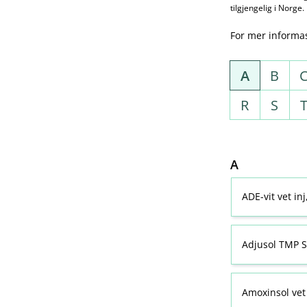
tilgjengelig i Norge.
For mer informa
A
B
R
S
A
ADE-vit vet in
Adjusol TMP S
Amoxinsol vet 