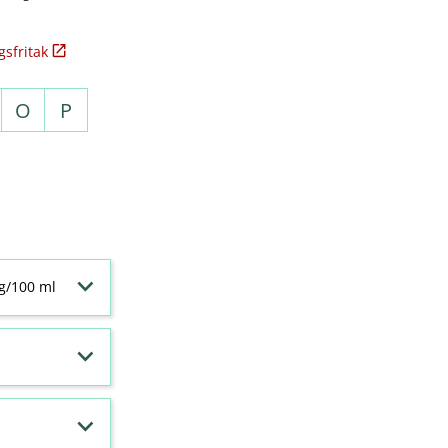
sfritak
O
P
 g/100 ml