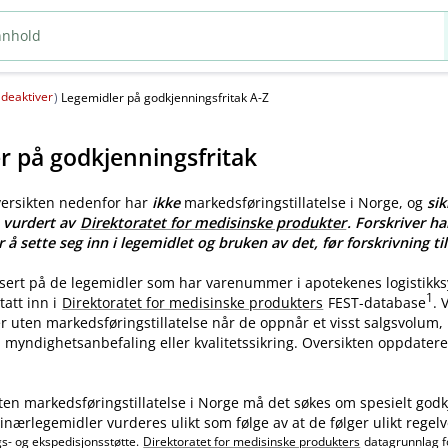
deaktiver
(
)
Legemidler på godkjenningsfritak A-Z
r på godkjenningsfritak
versikten nedenfor har
ikke
markedsføringstillatelse i Norge, og
sik
e vurdert av
Direktoratet for medisinske produkter
. Forskriver ha
r å sette seg inn i legemidlet og bruken av det, før forskrivning til
asert på de legemidler som har varenummer i apotekenes logistikk
1
tatt inn i
Direktoratet for medisinske produkters
FEST-database
.
ler uten markedsføringstillatelse når de oppnår et visst salgsvolum
myndighetsanbefaling eller kvalitetssikring. Oversikten oppdatere
ten markedsføringstillatelse i Norge må det søkes om spesielt godk
nærlegemidler vurderes ulikt som følge av at de følger ulikt regelv
gs- og ekspedisjonsstøtte.
Direktoratet for medisinske produkters
datagrunnlag f