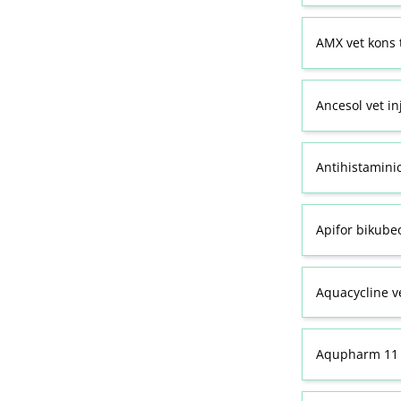
AMX vet kons 
Ancesol vet in
Antihistamini
Apifor bikubeo
Aquacycline ve
Aqupharm 11 (