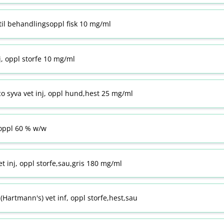
til behandlingsoppl fisk 10 mg/ml
j, oppl storfe 10 mg/ml
co syva vet inj, oppl hund,hest 25 mg/ml
ppl 60 % w​/​w
t inj, oppl storfe,sau,gris 180 mg/ml
Hartmann's) vet inf, oppl storfe,hest,sau