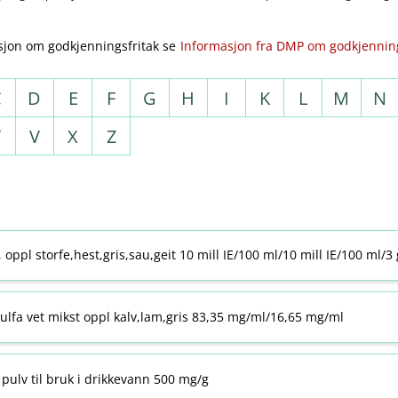
sjon om godkjenningsfritak se
Informasjon fra DMP om godkjenning
C
D
E
F
G
H
I
K
L
M
N
T
V
X
Z
j, oppl storfe,hest,gris,sau,geit 10 mill IE/100 ml/10 mill IE/100 ml/3
ulfa vet mikst oppl kalv,lam,gris 83,35 mg/ml/16,65 mg/ml
pulv til bruk i drikkevann 500 mg/g