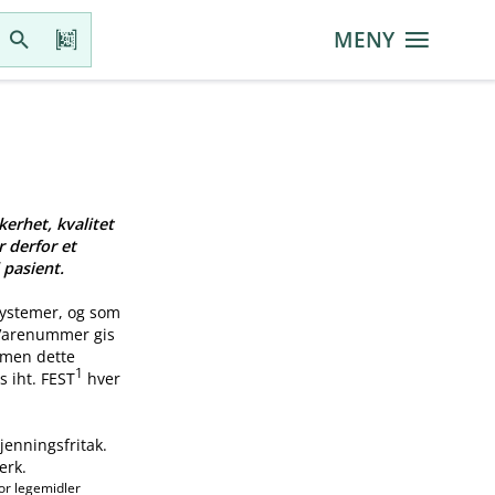
MENY
kerhet, kvalitet
r derfor et
 pasient.
systemer, og som
 Varenummer gis
, men dette
1
s iht. FEST
hver
jenningsfritak.
erk.
or legemidler