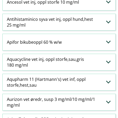
Ancesol vet inj, oppl storfe 10 mg/ml
Antihistaminico syva vet inj, oppl hund,hest
25 mg/ml
Apifor bikubeoppl 60 % w​/​w
Aquacycline vet inj, oppl storfe,sau,gris
180 mg/ml
Aqupharm 11 (Hartmann's) vet inf, oppl
storfe,hest,sau
Aurizon vet øredr, susp 3 mg/ml/10 mg/ml/1
mg/ml