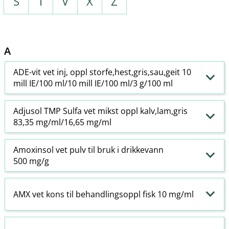
S
T
V
X
Z
A
ADE-vit vet inj, oppl storfe,hest,gris,sau,geit 10
mill IE/100 ml/10 mill IE/100 ml/3 g/100 ml
Adjusol TMP Sulfa vet mikst oppl kalv,lam,gris
83,35 mg/ml/16,65 mg/ml
Amoxinsol vet pulv til bruk i drikkevann
500 mg/g
AMX vet kons til behandlingsoppl fisk 10 mg/ml