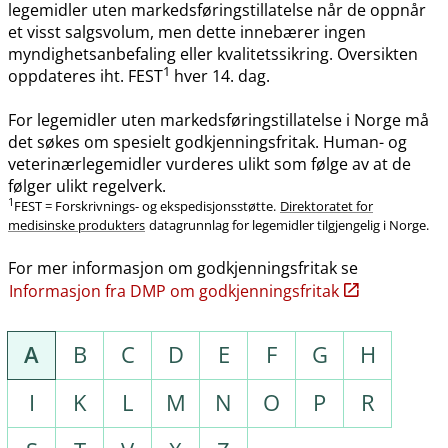
legemidler uten markedsføringstillatelse når de oppnår
et visst salgsvolum, men dette innebærer ingen
myndighetsanbefaling eller kvalitetssikring. Oversikten
1
oppdateres iht. FEST
hver 14. dag.
For legemidler uten markedsføringstillatelse i Norge må
det søkes om spesielt godkjenningsfritak. Human- og
veterinærlegemidler vurderes ulikt som følge av at de
følger ulikt regelverk.
1
FEST = Forskrivnings- og ekspedisjonsstøtte.
Direktoratet for
medisinske produkters
datagrunnlag for legemidler tilgjengelig i Norge.
For mer informasjon om godkjenningsfritak se
Informasjon fra DMP om godkjenningsfritak
A
B
C
D
E
F
G
H
I
K
L
M
N
O
P
R