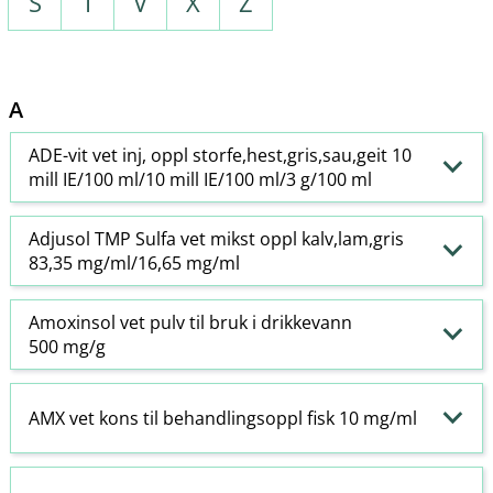
S
T
V
X
Z
A
ADE-vit vet inj, oppl storfe,hest,gris,sau,geit 10
mill IE/100 ml/10 mill IE/100 ml/3 g/100 ml
Adjusol TMP Sulfa vet mikst oppl kalv,lam,gris
83,35 mg/ml/16,65 mg/ml
Amoxinsol vet pulv til bruk i drikkevann
500 mg/g
AMX vet kons til behandlingsoppl fisk 10 mg/ml