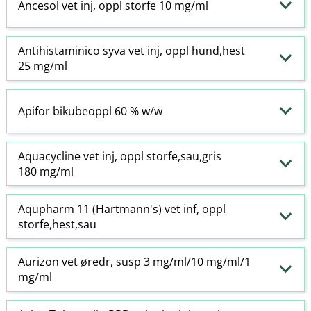
Ancesol vet inj, oppl storfe 10 mg/ml
Antihistaminico syva vet inj, oppl hund,hest
25 mg/ml
Apifor bikubeoppl 60 % w​/​w
Aquacycline vet inj, oppl storfe,sau,gris
180 mg/ml
Aqupharm 11 (Hartmann's) vet inf, oppl
storfe,hest,sau
Aurizon vet øredr, susp 3 mg/ml/10 mg/ml/1
mg/ml