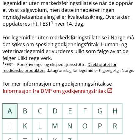
legemidler uten markedsføringstillatelse når de oppnår
et visst salgsvolum, men dette innebærer ingen
myndighetsanbefaling eller kvalitetssikring. Oversikten
1
oppdateres iht. FEST
hver 14. dag.
For legemidler uten markedsføringstillatelse i Norge må
det søkes om spesielt godkjenningsfritak. Human- og
veterinærlegemidler vurderes ulikt som følge av at de
følger ulikt regelverk.
1
FEST = Forskrivnings- og ekspedisjonsstøtte.
Direktoratet for
medisinske produkters
datagrunnlag for legemidler tilgjengelig i Norge.
For mer informasjon om godkjenningsfritak se
Informasjon fra DMP om godkjenningsfritak
A
B
C
D
E
F
G
H
I
K
L
M
N
O
P
R