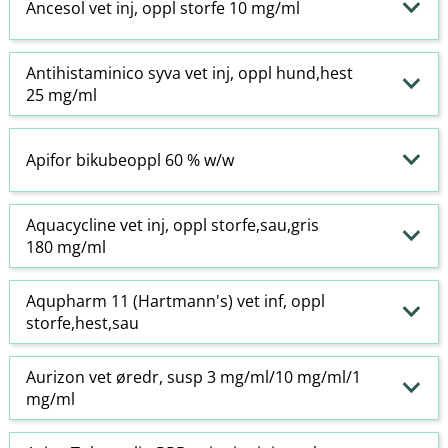
Ancesol vet inj, oppl storfe 10 mg/ml
Antihistaminico syva vet inj, oppl hund,hest
25 mg/ml
Apifor bikubeoppl 60 % w​/​w
Aquacycline vet inj, oppl storfe,sau,gris
180 mg/ml
Aqupharm 11 (Hartmann's) vet inf, oppl
storfe,hest,sau
Aurizon vet øredr, susp 3 mg/ml/10 mg/ml/1
mg/ml