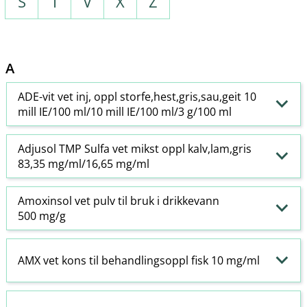
S
T
V
X
Z
A
ADE-vit vet inj, oppl storfe,hest,gris,sau,geit 10
mill IE/100 ml/10 mill IE/100 ml/3 g/100 ml
Adjusol TMP Sulfa vet mikst oppl kalv,lam,gris
83,35 mg/ml/16,65 mg/ml
Amoxinsol vet pulv til bruk i drikkevann
500 mg/g
AMX vet kons til behandlingsoppl fisk 10 mg/ml