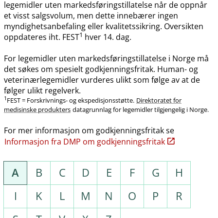
legemidler uten markedsføringstillatelse når de oppnår
et visst salgsvolum, men dette innebærer ingen
myndighetsanbefaling eller kvalitetssikring. Oversikten
1
oppdateres iht. FEST
hver 14. dag.
For legemidler uten markedsføringstillatelse i Norge må
det søkes om spesielt godkjenningsfritak. Human- og
veterinærlegemidler vurderes ulikt som følge av at de
følger ulikt regelverk.
1
FEST = Forskrivnings- og ekspedisjonsstøtte.
Direktoratet for
medisinske produkters
datagrunnlag for legemidler tilgjengelig i Norge.
For mer informasjon om godkjenningsfritak se
Informasjon fra DMP om godkjenningsfritak
A
B
C
D
E
F
G
H
I
K
L
M
N
O
P
R