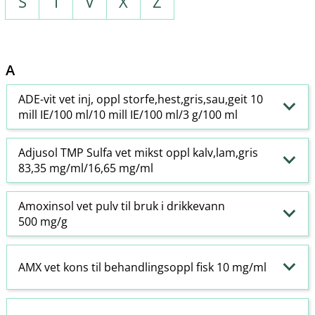
S
T
V
X
Z
A
ADE-vit vet inj, oppl storfe,hest,gris,sau,geit 10
mill IE/100 ml/10 mill IE/100 ml/3 g/100 ml
Adjusol TMP Sulfa vet mikst oppl kalv,lam,gris
83,35 mg/ml/16,65 mg/ml
Amoxinsol vet pulv til bruk i drikkevann
500 mg/g
AMX vet kons til behandlingsoppl fisk 10 mg/ml