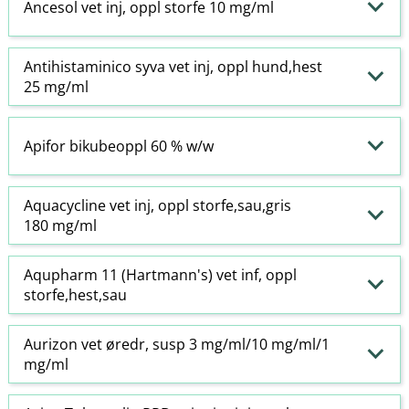
Ancesol vet inj, oppl storfe 10 mg/ml
Antihistaminico syva vet inj, oppl hund,hest
25 mg/ml
Apifor bikubeoppl 60 % w​/​w
Aquacycline vet inj, oppl storfe,sau,gris
180 mg/ml
Aqupharm 11 (Hartmann's) vet inf, oppl
storfe,hest,sau
Aurizon vet øredr, susp 3 mg/ml/10 mg/ml/1
mg/ml