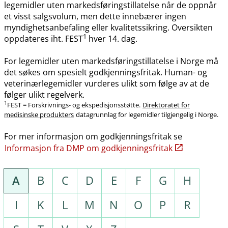
legemidler uten markedsføringstillatelse når de oppnår
et visst salgsvolum, men dette innebærer ingen
myndighetsanbefaling eller kvalitetssikring. Oversikten
1
oppdateres iht. FEST
hver 14. dag.
For legemidler uten markedsføringstillatelse i Norge må
det søkes om spesielt godkjenningsfritak. Human- og
veterinærlegemidler vurderes ulikt som følge av at de
følger ulikt regelverk.
1
FEST = Forskrivnings- og ekspedisjonsstøtte.
Direktoratet for
medisinske produkters
datagrunnlag for legemidler tilgjengelig i Norge.
For mer informasjon om godkjenningsfritak se
Informasjon fra DMP om godkjenningsfritak
A
B
C
D
E
F
G
H
I
K
L
M
N
O
P
R