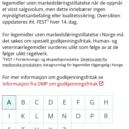
legemidler uten markedsføringstillatelse når de oppnår
et visst salgsvolum, men dette innebærer ingen
myndighetsanbefaling eller kvalitetssikring. Oversikten
1
oppdateres iht. FEST
hver 14. dag.
For legemidler uten markedsføringstillatelse i Norge må
det søkes om spesielt godkjenningsfritak. Human- og
veterinærlegemidler vurderes ulikt som følge av at de
følger ulikt regelverk.
1
FEST = Forskrivnings- og ekspedisjonsstøtte.
Direktoratet for
medisinske produkters
datagrunnlag for legemidler tilgjengelig i Norge.
For mer informasjon om godkjenningsfritak se
Informasjon fra DMP om godkjenningsfritak
A
B
C
D
E
F
G
H
I
K
L
M
N
O
P
R