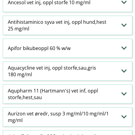
Ancesol vet inj, oppl storfe 10 mg/ml
Antihistaminico syva vet inj, oppl hund,hest
25 mg/ml
Apifor bikubeoppl 60 % w​/​w
Aquacycline vet inj, oppl storfe,sau,gris
180 mg/ml
Aqupharm 11 (Hartmann's) vet inf, oppl
storfe,hest,sau
Aurizon vet øredr, susp 3 mg/ml/10 mg/ml/1
mg/ml