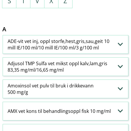
S
T
V
X
Z
A
ADE-vit vet inj, oppl storfe,hest,gris,sau,geit 10
mill IE/100 ml/10 mill IE/100 ml/3 g/100 ml
Adjusol TMP Sulfa vet mikst oppl kalv,lam,gris
83,35 mg/ml/16,65 mg/ml
Amoxinsol vet pulv til bruk i drikkevann
500 mg/g
AMX vet kons til behandlingsoppl fisk 10 mg/ml