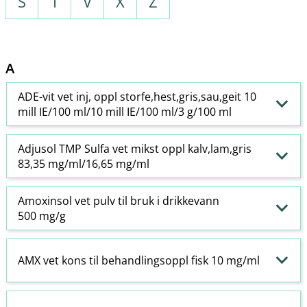
S
T
V
X
Z
A
ADE-vit vet inj, oppl storfe,hest,gris,sau,geit 10
mill IE/100 ml/10 mill IE/100 ml/3 g/100 ml
Adjusol TMP Sulfa vet mikst oppl kalv,lam,gris
83,35 mg/ml/16,65 mg/ml
Amoxinsol vet pulv til bruk i drikkevann
500 mg/g
AMX vet kons til behandlingsoppl fisk 10 mg/ml