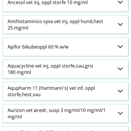
Ancesol vet inj, oppl storfe 10 mg/ml
Antihistaminico syva vet inj, oppl hund,hest
25 mg/ml
Apifor bikubeoppl 60 % w​/​w
Aquacycline vet inj, oppl storfe,sau,gris
180 mg/ml
Aqupharm 11 (Hartmann's) vet inf, oppl
storfe,hest,sau
Aurizon vet øredr, susp 3 mg/ml/10 mg/ml/1
mg/ml