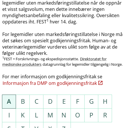
legemidler uten markedsføringstillatelse når de oppnår
et visst salgsvolum, men dette innebærer ingen
myndighetsanbefaling eller kvalitetssikring. Oversikten
1
oppdateres iht. FEST
hver 14. dag.
For legemidler uten markedsføringstillatelse i Norge må
det søkes om spesielt godkjenningsfritak. Human- og
veterinærlegemidler vurderes ulikt som følge av at de
følger ulikt regelverk.
1
FEST = Forskrivnings- og ekspedisjonsstøtte.
Direktoratet for
medisinske produkters
datagrunnlag for legemidler tilgjengelig i Norge.
For mer informasjon om godkjenningsfritak se
Informasjon fra DMP om godkjenningsfritak
A
B
C
D
E
F
G
H
I
K
L
M
N
O
P
R