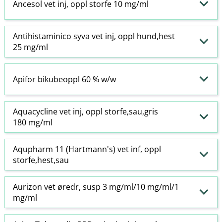
Ancesol vet inj, oppl storfe 10 mg/ml
Antihistaminico syva vet inj, oppl hund,hest
25 mg/ml
Apifor bikubeoppl 60 % w​/​w
Aquacycline vet inj, oppl storfe,sau,gris
180 mg/ml
Aqupharm 11 (Hartmann's) vet inf, oppl
storfe,hest,sau
Aurizon vet øredr, susp 3 mg/ml/10 mg/ml/1
mg/ml