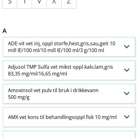
S
T
V
X
Z
A
ADE-vit vet inj, oppl storfe,hest,gris,sau,geit 10
mill IE/100 ml/10 mill IE/100 ml/3 g/100 ml
Adjusol TMP Sulfa vet mikst oppl kalv,lam,gris
83,35 mg/ml/16,65 mg/ml
Amoxinsol vet pulv til bruk i drikkevann
500 mg/g
AMX vet kons til behandlingsoppl fisk 10 mg/ml