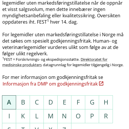
legemidler uten markedsføringstillatelse når de oppnår
et visst salgsvolum, men dette innebærer ingen
myndighetsanbefaling eller kvalitetssikring. Oversikten
1
oppdateres iht. FEST
hver 14. dag.
For legemidler uten markedsføringstillatelse i Norge må
det søkes om spesielt godkjenningsfritak. Human- og
veterinærlegemidler vurderes ulikt som følge av at de
følger ulikt regelverk.
1
FEST = Forskrivnings- og ekspedisjonsstøtte.
Direktoratet for
medisinske produkters
datagrunnlag for legemidler tilgjengelig i Norge.
For mer informasjon om godkjenningsfritak se
Informasjon fra DMP om godkjenningsfritak
A
B
C
D
E
F
G
H
I
K
L
M
N
O
P
R