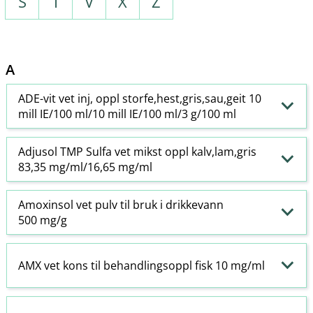
S
T
V
X
Z
A
ADE-vit vet inj, oppl storfe,hest,gris,sau,geit 10
mill IE/100 ml/10 mill IE/100 ml/3 g/100 ml
Adjusol TMP Sulfa vet mikst oppl kalv,lam,gris
83,35 mg/ml/16,65 mg/ml
Amoxinsol vet pulv til bruk i drikkevann
500 mg/g
AMX vet kons til behandlingsoppl fisk 10 mg/ml