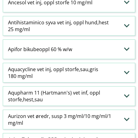
Ancesol vet inj, oppl storfe 10 mg/ml
Antihistaminico syva vet inj, oppl hund,hest
25 mg/ml
Apifor bikubeoppl 60 % w​/​w
Aquacycline vet inj, oppl storfe,sau,gris
180 mg/ml
Aqupharm 11 (Hartmann's) vet inf, oppl
storfe,hest,sau
Aurizon vet øredr, susp 3 mg/ml/10 mg/ml/1
mg/ml