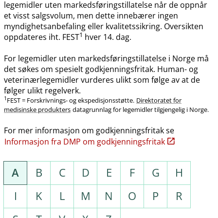
legemidler uten markedsføringstillatelse når de oppnår
et visst salgsvolum, men dette innebærer ingen
myndighetsanbefaling eller kvalitetssikring. Oversikten
1
oppdateres iht. FEST
hver 14. dag.
For legemidler uten markedsføringstillatelse i Norge må
det søkes om spesielt godkjenningsfritak. Human- og
veterinærlegemidler vurderes ulikt som følge av at de
følger ulikt regelverk.
1
FEST = Forskrivnings- og ekspedisjonsstøtte.
Direktoratet for
medisinske produkters
datagrunnlag for legemidler tilgjengelig i Norge.
For mer informasjon om godkjenningsfritak se
Informasjon fra DMP om godkjenningsfritak
A
B
C
D
E
F
G
H
I
K
L
M
N
O
P
R