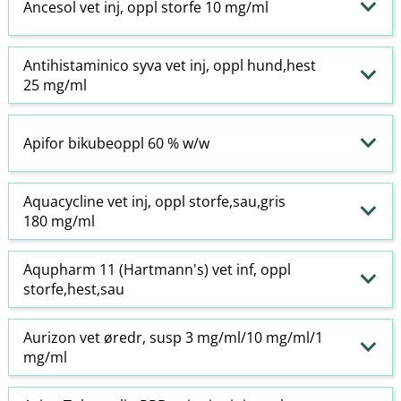
Ancesol vet inj, oppl storfe 10 mg/ml
Antihistaminico syva vet inj, oppl hund,hest
25 mg/ml
Apifor bikubeoppl 60 % w​/​w
Aquacycline vet inj, oppl storfe,sau,gris
180 mg/ml
Aqupharm 11 (Hartmann's) vet inf, oppl
storfe,hest,sau
Aurizon vet øredr, susp 3 mg/ml/10 mg/ml/1
mg/ml