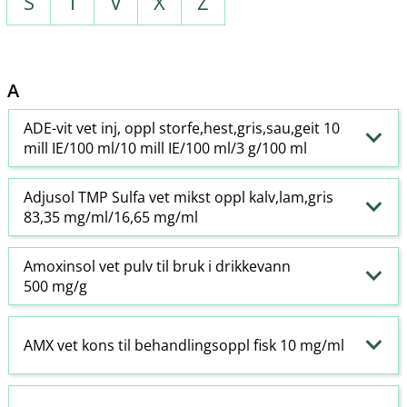
S
T
V
X
Z
A
ADE-vit vet inj, oppl storfe,hest,gris,sau,geit 10
mill IE/100 ml/10 mill IE/100 ml/3 g/100 ml
Adjusol TMP Sulfa vet mikst oppl kalv,lam,gris
83,35 mg/ml/16,65 mg/ml
Amoxinsol vet pulv til bruk i drikkevann
500 mg/g
AMX vet kons til behandlingsoppl fisk 10 mg/ml