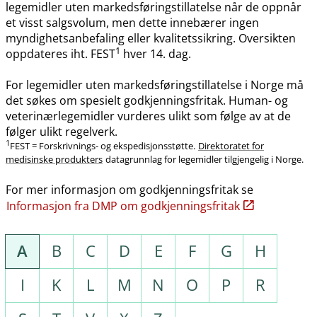
legemidler uten markedsføringstillatelse når de oppnår
et visst salgsvolum, men dette innebærer ingen
myndighetsanbefaling eller kvalitetssikring. Oversikten
1
oppdateres iht. FEST
hver 14. dag.
For legemidler uten markedsføringstillatelse i Norge må
det søkes om spesielt godkjenningsfritak. Human- og
veterinærlegemidler vurderes ulikt som følge av at de
følger ulikt regelverk.
1
FEST = Forskrivnings- og ekspedisjonsstøtte.
Direktoratet for
medisinske produkters
datagrunnlag for legemidler tilgjengelig i Norge.
For mer informasjon om godkjenningsfritak se
Informasjon fra DMP om godkjenningsfritak
A
B
C
D
E
F
G
H
I
K
L
M
N
O
P
R