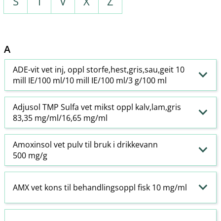
S
T
V
X
Z
A
ADE-vit vet inj, oppl storfe,hest,gris,sau,geit 10
mill IE/100 ml/10 mill IE/100 ml/3 g/100 ml
Adjusol TMP Sulfa vet mikst oppl kalv,lam,gris
83,35 mg/ml/16,65 mg/ml
Amoxinsol vet pulv til bruk i drikkevann
500 mg/g
AMX vet kons til behandlingsoppl fisk 10 mg/ml