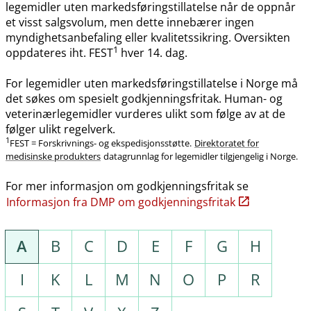
legemidler uten markedsføringstillatelse når de oppnår
et visst salgsvolum, men dette innebærer ingen
myndighetsanbefaling eller kvalitetssikring. Oversikten
1
oppdateres iht. FEST
hver 14. dag.
For legemidler uten markedsføringstillatelse i Norge må
det søkes om spesielt godkjenningsfritak. Human- og
veterinærlegemidler vurderes ulikt som følge av at de
følger ulikt regelverk.
1
FEST = Forskrivnings- og ekspedisjonsstøtte.
Direktoratet for
medisinske produkters
datagrunnlag for legemidler tilgjengelig i Norge.
For mer informasjon om godkjenningsfritak se
Informasjon fra DMP om godkjenningsfritak
A
B
C
D
E
F
G
H
I
K
L
M
N
O
P
R