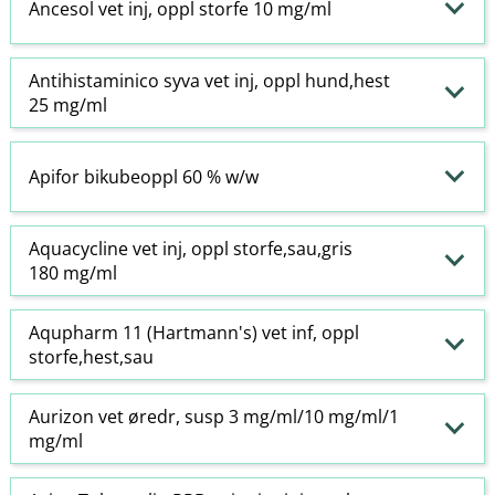
Ancesol vet inj, oppl storfe 10 mg/ml
Antihistaminico syva vet inj, oppl hund,hest
25 mg/ml
Apifor bikubeoppl 60 % w​/​w
Aquacycline vet inj, oppl storfe,sau,gris
180 mg/ml
Aqupharm 11 (Hartmann's) vet inf, oppl
storfe,hest,sau
Aurizon vet øredr, susp 3 mg/ml/10 mg/ml/1
mg/ml