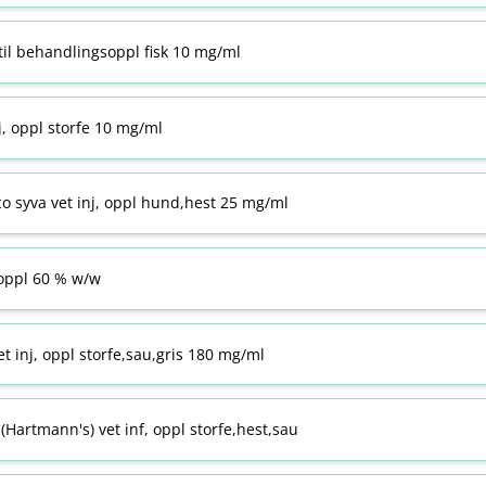
til behandlingsoppl fisk 10 mg/ml
j, oppl storfe 10 mg/ml
co syva vet inj, oppl hund,hest 25 mg/ml
ppl 60 % w​/​w
t inj, oppl storfe,sau,gris 180 mg/ml
Hartmann's) vet inf, oppl storfe,hest,sau