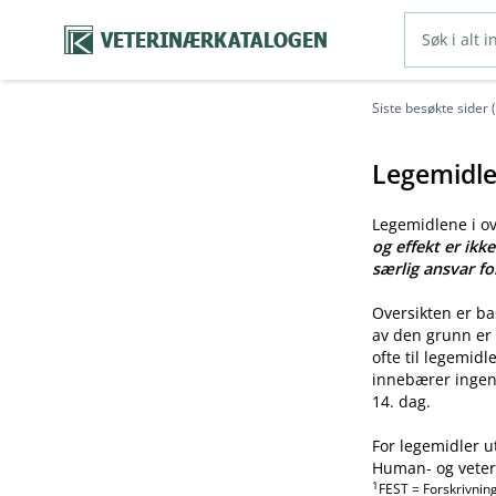
VETERINÆRKATALOGEN
Siste besøkte sider 
Legemidle
Legemidlene i o
og effekt er ikk
særlig ansvar fo
Oversikten er b
av den grunn er 
ofte til legemid
innebærer ingen 
14. dag.
For legemidler u
Human- og veteri
1
FEST = Forskrivnin