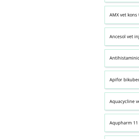
AMX vet kons 
Ancesol vet in
Antihistamini
Apifor bikubeo
Aquacycline ve
Aqupharm 11 (