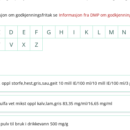
sjon om godkjenningsfritak se
Informasjon fra DMP om godkjenning
C
D
E
F
G
H
I
K
L
M
N
T
V
X
Z
j, oppl storfe,hest,gris,sau,geit 10 mill IE/100 ml/10 mill IE/100 ml/3
ulfa vet mikst oppl kalv,lam,gris 83,35 mg/ml/16,65 mg/ml
pulv til bruk i drikkevann 500 mg/g