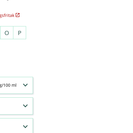
sfritak
O
P
 g/100 ml