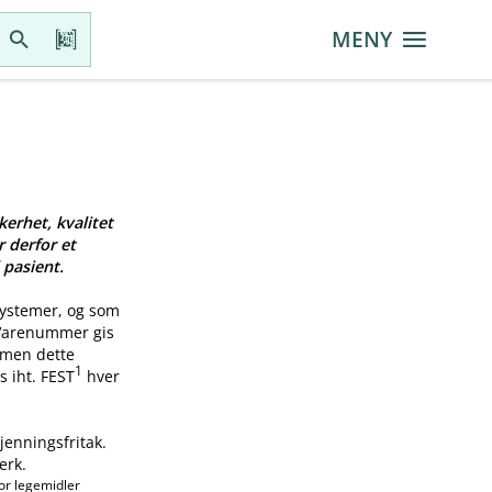
MENY
kerhet, kvalitet
r derfor et
 pasient.
systemer, og som
 Varenummer gis
, men dette
1
s iht. FEST
hver
jenningsfritak.
erk.
or legemidler