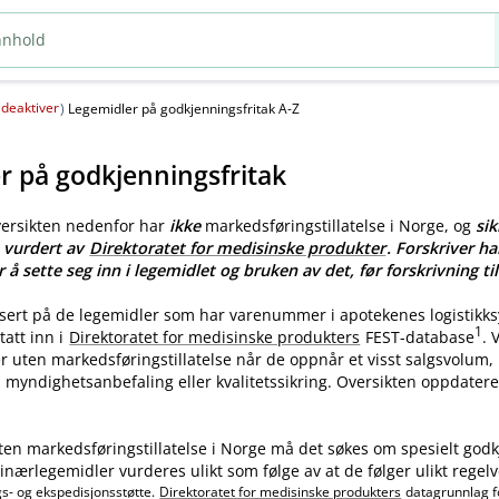
deaktiver
(
)
Legemidler på godkjenningsfritak A-Z
r på godkjenningsfritak
versikten nedenfor har
ikke
markedsføringstillatelse i Norge, og
sik
e vurdert av
Direktoratet for medisinske produkter
. Forskriver ha
r å sette seg inn i legemidlet og bruken av det, før forskrivning til
asert på de legemidler som har varenummer i apotekenes logistikk
1
tatt inn i
Direktoratet for medisinske produkters
FEST-database
.
ler uten markedsføringstillatelse når de oppnår et visst salgsvolum
myndighetsanbefaling eller kvalitetssikring. Oversikten oppdatere
ten markedsføringstillatelse i Norge må det søkes om spesielt godk
nærlegemidler vurderes ulikt som følge av at de følger ulikt regelv
gs- og ekspedisjonsstøtte.
Direktoratet for medisinske produkters
datagrunnlag f