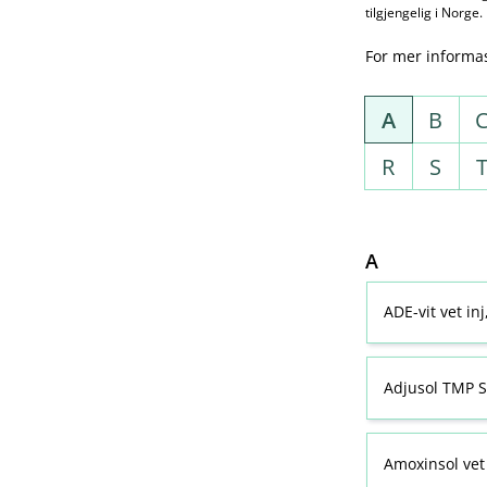
tilgjengelig i Norge.
For mer informa
A
B
R
S
A
ADE-vit vet in
Adjusol TMP S
Amoxinsol vet 