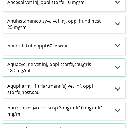
Ancesol vet inj, oppl storfe 10 mg/ml
Antihistaminico syva vet inj, oppl hund,hest
25 mg/ml
Apifor bikubeoppl 60 % w​/​w
Aquacycline vet inj, oppl storfe,sau,gris
180 mg/ml
Aqupharm 11 (Hartmann's) vet inf, oppl
storfe,hest,sau
Aurizon vet øredr, susp 3 mg/ml/10 mg/ml/1
mg/ml