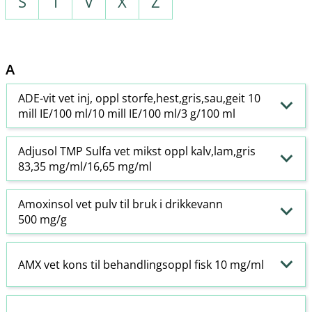
S
T
V
X
Z
A
ADE-vit vet inj, oppl storfe,hest,gris,sau,geit 10
mill IE/100 ml/10 mill IE/100 ml/3 g/100 ml
Adjusol TMP Sulfa vet mikst oppl kalv,lam,gris
83,35 mg/ml/16,65 mg/ml
Amoxinsol vet pulv til bruk i drikkevann
500 mg/g
AMX vet kons til behandlingsoppl fisk 10 mg/ml