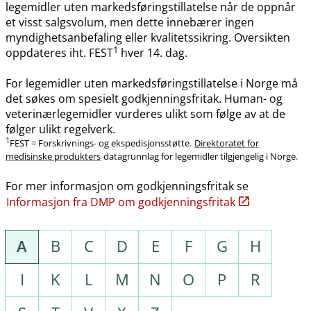
legemidler uten markedsføringstillatelse når de oppnår
et visst salgsvolum, men dette innebærer ingen
myndighetsanbefaling eller kvalitetssikring. Oversikten
1
oppdateres iht. FEST
hver 14. dag.
For legemidler uten markedsføringstillatelse i Norge må
det søkes om spesielt godkjenningsfritak. Human- og
veterinærlegemidler vurderes ulikt som følge av at de
følger ulikt regelverk.
1
FEST = Forskrivnings- og ekspedisjonsstøtte.
Direktoratet for
medisinske produkters
datagrunnlag for legemidler tilgjengelig i Norge.
For mer informasjon om godkjenningsfritak se
Informasjon fra DMP om godkjenningsfritak
A
B
C
D
E
F
G
H
I
K
L
M
N
O
P
R