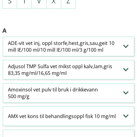
S
T
V
X
Z
A
ADE-vit vet inj, oppl storfe,hest,gris,sau,geit 10
mill IE/100 ml/10 mill IE/100 ml/3 g/100 ml
Adjusol TMP Sulfa vet mikst oppl kalv,lam,gris
83,35 mg/ml/16,65 mg/ml
Amoxinsol vet pulv til bruk i drikkevann
500 mg/g
AMX vet kons til behandlingsoppl fisk 10 mg/ml