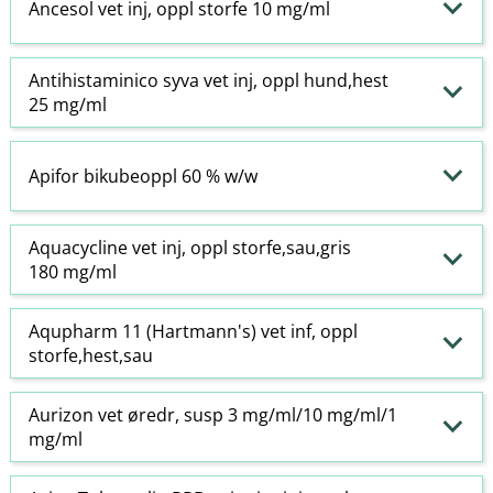
Ancesol vet inj, oppl storfe 10 mg/ml
Antihistaminico syva vet inj, oppl hund,hest
25 mg/ml
Apifor bikubeoppl 60 % w​/​w
Aquacycline vet inj, oppl storfe,sau,gris
180 mg/ml
Aqupharm 11 (Hartmann's) vet inf, oppl
storfe,hest,sau
Aurizon vet øredr, susp 3 mg/ml/10 mg/ml/1
mg/ml