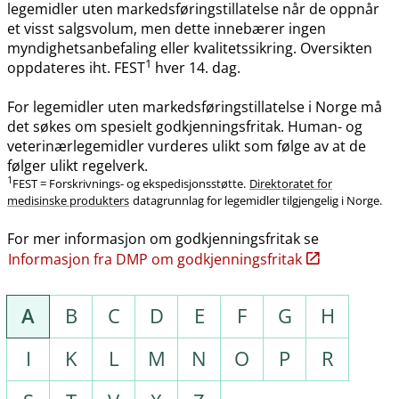
legemidler uten markedsføringstillatelse når de oppnår
et visst salgsvolum, men dette innebærer ingen
myndighetsanbefaling eller kvalitetssikring. Oversikten
1
oppdateres iht. FEST
hver 14. dag.
For legemidler uten markedsføringstillatelse i Norge må
det søkes om spesielt godkjenningsfritak. Human- og
veterinærlegemidler vurderes ulikt som følge av at de
følger ulikt regelverk.
1
FEST = Forskrivnings- og ekspedisjonsstøtte.
Direktoratet for
medisinske produkters
datagrunnlag for legemidler tilgjengelig i Norge.
For mer informasjon om godkjenningsfritak se
Informasjon fra DMP om godkjenningsfritak
A
B
C
D
E
F
G
H
I
K
L
M
N
O
P
R