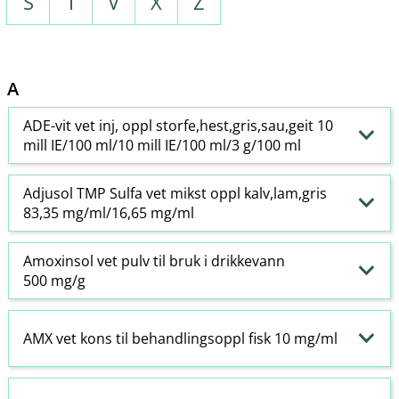
S
T
V
X
Z
A
ADE-vit vet inj, oppl storfe,hest,gris,sau,geit 10
mill IE/100 ml/10 mill IE/100 ml/3 g/100 ml
Adjusol TMP Sulfa vet mikst oppl kalv,lam,gris
83,35 mg/ml/16,65 mg/ml
Amoxinsol vet pulv til bruk i drikkevann
500 mg/g
AMX vet kons til behandlingsoppl fisk 10 mg/ml