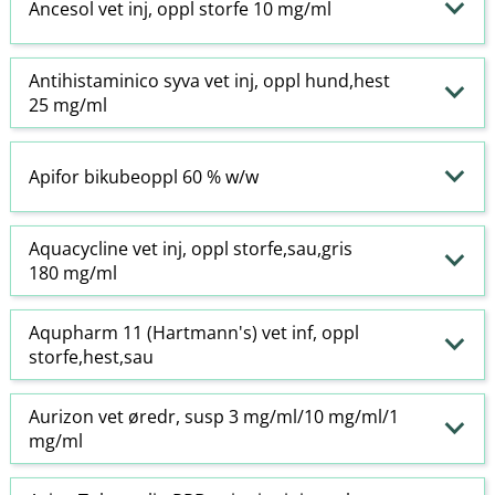
Ancesol vet inj, oppl storfe 10 mg/ml
Antihistaminico syva vet inj, oppl hund,hest
25 mg/ml
Apifor bikubeoppl 60 % w​/​w
Aquacycline vet inj, oppl storfe,sau,gris
180 mg/ml
Aqupharm 11 (Hartmann's) vet inf, oppl
storfe,hest,sau
Aurizon vet øredr, susp 3 mg/ml/10 mg/ml/1
mg/ml