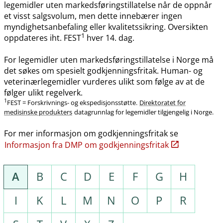
legemidler uten markedsføringstillatelse når de oppnår
et visst salgsvolum, men dette innebærer ingen
myndighetsanbefaling eller kvalitetssikring. Oversikten
1
oppdateres iht. FEST
hver 14. dag.
For legemidler uten markedsføringstillatelse i Norge må
det søkes om spesielt godkjenningsfritak. Human- og
veterinærlegemidler vurderes ulikt som følge av at de
følger ulikt regelverk.
1
FEST = Forskrivnings- og ekspedisjonsstøtte.
Direktoratet for
medisinske produkters
datagrunnlag for legemidler tilgjengelig i Norge.
For mer informasjon om godkjenningsfritak se
Informasjon fra DMP om godkjenningsfritak
A
B
C
D
E
F
G
H
I
K
L
M
N
O
P
R