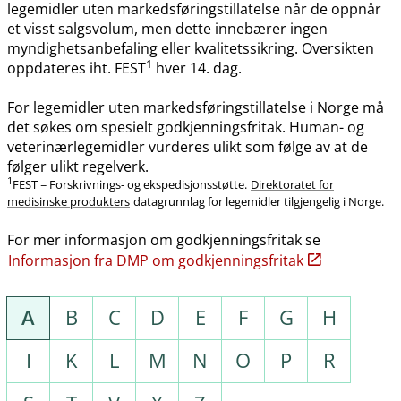
legemidler uten markedsføringstillatelse når de oppnår
et visst salgsvolum, men dette innebærer ingen
myndighetsanbefaling eller kvalitetssikring. Oversikten
1
oppdateres iht. FEST
hver 14. dag.
For legemidler uten markedsføringstillatelse i Norge må
det søkes om spesielt godkjenningsfritak. Human- og
veterinærlegemidler vurderes ulikt som følge av at de
følger ulikt regelverk.
1
FEST = Forskrivnings- og ekspedisjonsstøtte.
Direktoratet for
medisinske produkters
datagrunnlag for legemidler tilgjengelig i Norge.
For mer informasjon om godkjenningsfritak se
Informasjon fra DMP om godkjenningsfritak
A
B
C
D
E
F
G
H
I
K
L
M
N
O
P
R