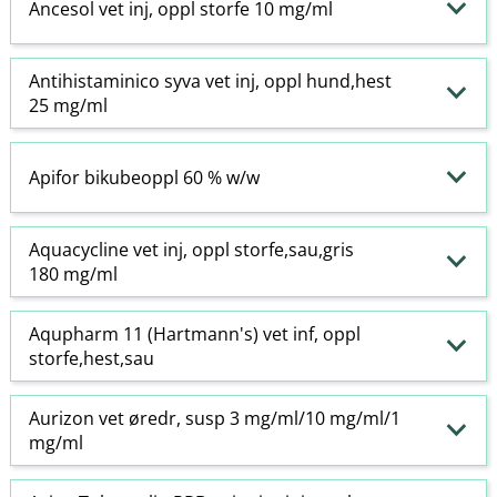
Ancesol vet inj, oppl storfe 10 mg/ml
Antihistaminico syva vet inj, oppl hund,hest
25 mg/ml
Apifor bikubeoppl 60 % w​/​w
Aquacycline vet inj, oppl storfe,sau,gris
180 mg/ml
Aqupharm 11 (Hartmann's) vet inf, oppl
storfe,hest,sau
Aurizon vet øredr, susp 3 mg/ml/10 mg/ml/1
mg/ml