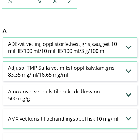
S
T
V
X
Z
A
ADE-vit vet inj, oppl storfe,hest,gris,sau,geit 10
mill IE/100 ml/10 mill IE/100 ml/3 g/100 ml
Adjusol TMP Sulfa vet mikst oppl kalv,lam,gris
83,35 mg/ml/16,65 mg/ml
Amoxinsol vet pulv til bruk i drikkevann
500 mg/g
AMX vet kons til behandlingsoppl fisk 10 mg/ml