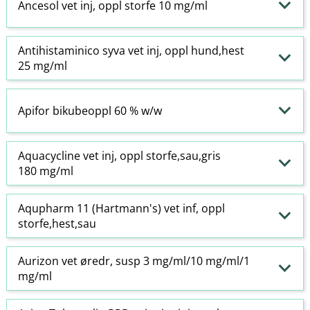
Ancesol vet inj, oppl storfe 10 mg/ml
Antihistaminico syva vet inj, oppl hund,hest
25 mg/ml
Apifor bikubeoppl 60 % w​/​w
Aquacycline vet inj, oppl storfe,sau,gris
180 mg/ml
Aqupharm 11 (Hartmann's) vet inf, oppl
storfe,hest,sau
Aurizon vet øredr, susp 3 mg/ml/10 mg/ml/1
mg/ml