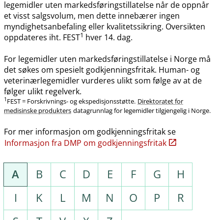
legemidler uten markedsføringstillatelse når de oppnår
et visst salgsvolum, men dette innebærer ingen
myndighetsanbefaling eller kvalitetssikring. Oversikten
1
oppdateres iht. FEST
hver 14. dag.
For legemidler uten markedsføringstillatelse i Norge må
det søkes om spesielt godkjenningsfritak. Human- og
veterinærlegemidler vurderes ulikt som følge av at de
følger ulikt regelverk.
1
FEST = Forskrivnings- og ekspedisjonsstøtte.
Direktoratet for
medisinske produkters
datagrunnlag for legemidler tilgjengelig i Norge.
For mer informasjon om godkjenningsfritak se
Informasjon fra DMP om godkjenningsfritak
A
B
C
D
E
F
G
H
I
K
L
M
N
O
P
R