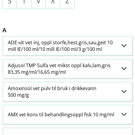
S
T
V
X
Z
A
ADE-vit vet inj, oppl storfe,hest,gris,sau,geit 10
mill IE/100 ml/10 mill IE/100 ml/3 g/100 ml
Adjusol TMP Sulfa vet mikst oppl kalv,lam,gris
83,35 mg/ml/16,65 mg/ml
Amoxinsol vet pulv til bruk i drikkevann
500 mg/g
AMX vet kons til behandlingsoppl fisk 10 mg/ml