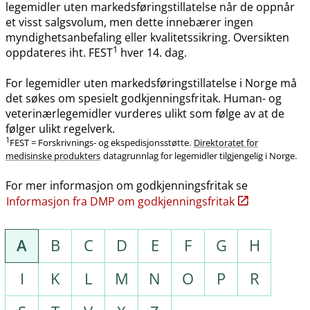
legemidler uten markedsføringstillatelse når de oppnår
et visst salgsvolum, men dette innebærer ingen
myndighetsanbefaling eller kvalitetssikring. Oversikten
1
oppdateres iht. FEST
hver 14. dag.
For legemidler uten markedsføringstillatelse i Norge må
det søkes om spesielt godkjenningsfritak. Human- og
veterinærlegemidler vurderes ulikt som følge av at de
følger ulikt regelverk.
1
FEST = Forskrivnings- og ekspedisjonsstøtte.
Direktoratet for
medisinske produkters
datagrunnlag for legemidler tilgjengelig i Norge.
For mer informasjon om godkjenningsfritak se
Informasjon fra DMP om godkjenningsfritak
A
B
C
D
E
F
G
H
I
K
L
M
N
O
P
R