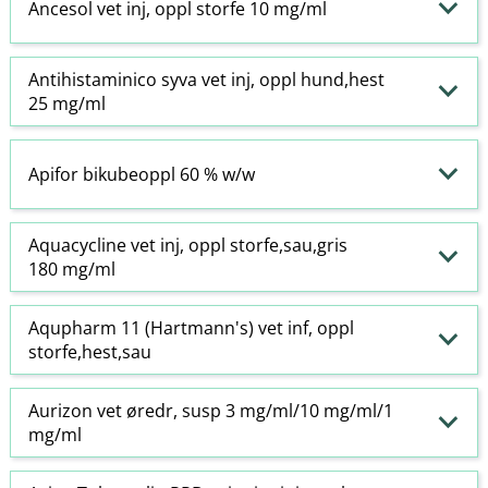
Ancesol vet inj, oppl storfe 10 mg/ml
Antihistaminico syva vet inj, oppl hund,hest
25 mg/ml
Apifor bikubeoppl 60 % w​/​w
Aquacycline vet inj, oppl storfe,sau,gris
180 mg/ml
Aqupharm 11 (Hartmann's) vet inf, oppl
storfe,hest,sau
Aurizon vet øredr, susp 3 mg/ml/10 mg/ml/1
mg/ml