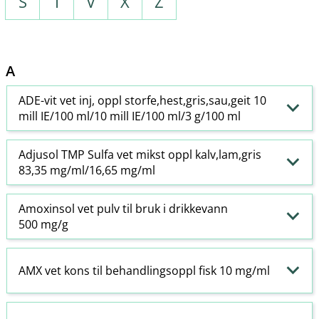
S
T
V
X
Z
A
ADE-vit vet inj, oppl storfe,hest,gris,sau,geit 10
mill IE/100 ml/10 mill IE/100 ml/3 g/100 ml
Adjusol TMP Sulfa vet mikst oppl kalv,lam,gris
83,35 mg/ml/16,65 mg/ml
Amoxinsol vet pulv til bruk i drikkevann
500 mg/g
AMX vet kons til behandlingsoppl fisk 10 mg/ml