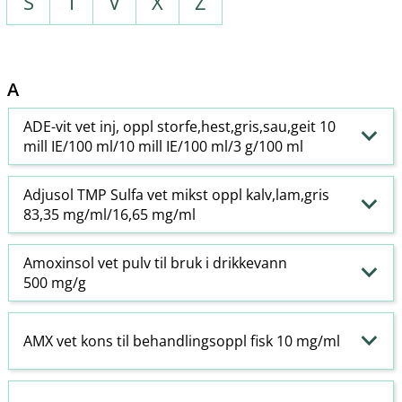
S
T
V
X
Z
A
ADE-vit vet inj, oppl storfe,hest,gris,sau,geit 10
mill IE/100 ml/10 mill IE/100 ml/3 g/100 ml
Adjusol TMP Sulfa vet mikst oppl kalv,lam,gris
83,35 mg/ml/16,65 mg/ml
Amoxinsol vet pulv til bruk i drikkevann
500 mg/g
AMX vet kons til behandlingsoppl fisk 10 mg/ml