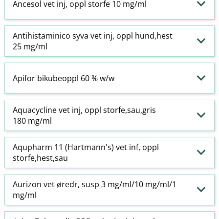
Ancesol vet inj, oppl storfe 10 mg/ml
Antihistaminico syva vet inj, oppl hund,hest
25 mg/ml
Apifor bikubeoppl 60 % w​/​w
Aquacycline vet inj, oppl storfe,sau,gris
180 mg/ml
Aqupharm 11 (Hartmann's) vet inf, oppl
storfe,hest,sau
Aurizon vet øredr, susp 3 mg/ml/10 mg/ml/1
mg/ml