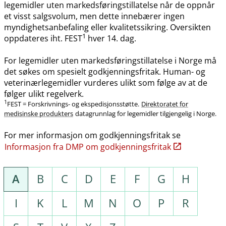
legemidler uten markedsføringstillatelse når de oppnår
et visst salgsvolum, men dette innebærer ingen
myndighetsanbefaling eller kvalitetssikring. Oversikten
1
oppdateres iht. FEST
hver 14. dag.
For legemidler uten markedsføringstillatelse i Norge må
det søkes om spesielt godkjenningsfritak. Human- og
veterinærlegemidler vurderes ulikt som følge av at de
følger ulikt regelverk.
1
FEST = Forskrivnings- og ekspedisjonsstøtte.
Direktoratet for
medisinske produkters
datagrunnlag for legemidler tilgjengelig i Norge.
For mer informasjon om godkjenningsfritak se
Informasjon fra DMP om godkjenningsfritak
A
B
C
D
E
F
G
H
I
K
L
M
N
O
P
R