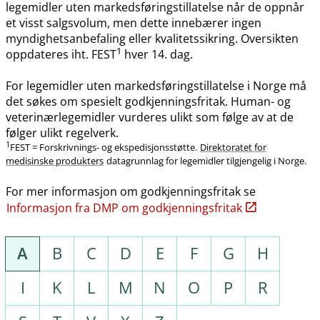
legemidler uten markedsføringstillatelse når de oppnår
et visst salgsvolum, men dette innebærer ingen
myndighetsanbefaling eller kvalitetssikring. Oversikten
1
oppdateres iht. FEST
hver 14. dag.
For legemidler uten markedsføringstillatelse i Norge må
det søkes om spesielt godkjenningsfritak. Human- og
veterinærlegemidler vurderes ulikt som følge av at de
følger ulikt regelverk.
1
FEST = Forskrivnings- og ekspedisjonsstøtte.
Direktoratet for
medisinske produkters
datagrunnlag for legemidler tilgjengelig i Norge.
For mer informasjon om godkjenningsfritak se
Informasjon fra DMP om godkjenningsfritak
A
B
C
D
E
F
G
H
I
K
L
M
N
O
P
R