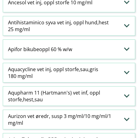
Ancesol vet inj, oppl storfe 10 mg/ml
Antihistaminico syva vet inj, oppl hund,hest
25 mg/ml
Apifor bikubeoppl 60 % w​/​w
Aquacycline vet inj, oppl storfe,sau,gris
180 mg/ml
Aqupharm 11 (Hartmann's) vet inf, oppl
storfe,hest,sau
Aurizon vet øredr, susp 3 mg/ml/10 mg/ml/1
mg/ml