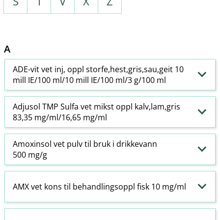
S
T
V
X
Z
A
ADE-vit vet inj, oppl storfe,hest,gris,sau,geit 10
mill IE/100 ml/10 mill IE/100 ml/3 g/100 ml
Adjusol TMP Sulfa vet mikst oppl kalv,lam,gris
83,35 mg/ml/16,65 mg/ml
Amoxinsol vet pulv til bruk i drikkevann
500 mg/g
AMX vet kons til behandlingsoppl fisk 10 mg/ml