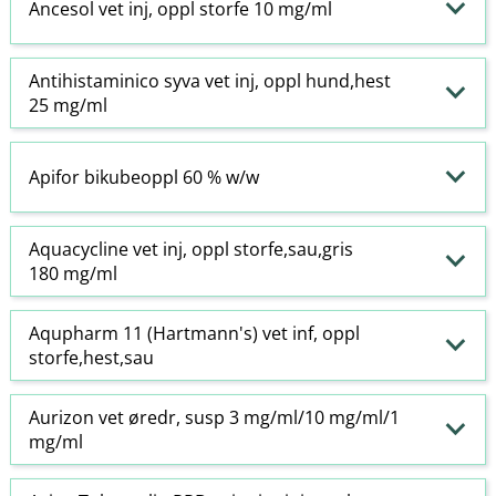
Ancesol vet inj, oppl storfe 10 mg/ml
Antihistaminico syva vet inj, oppl hund,hest
25 mg/ml
Apifor bikubeoppl 60 % w​/​w
Aquacycline vet inj, oppl storfe,sau,gris
180 mg/ml
Aqupharm 11 (Hartmann's) vet inf, oppl
storfe,hest,sau
Aurizon vet øredr, susp 3 mg/ml/10 mg/ml/1
mg/ml