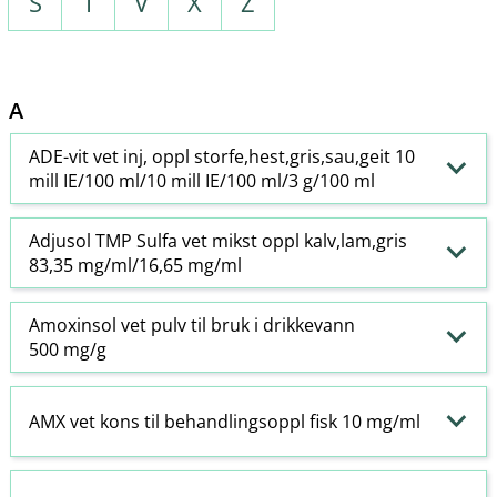
S
T
V
X
Z
A
ADE-vit vet inj, oppl storfe,hest,gris,sau,geit 10
mill IE/100 ml/10 mill IE/100 ml/3 g/100 ml
Adjusol TMP Sulfa vet mikst oppl kalv,lam,gris
83,35 mg/ml/16,65 mg/ml
Amoxinsol vet pulv til bruk i drikkevann
500 mg/g
AMX vet kons til behandlingsoppl fisk 10 mg/ml