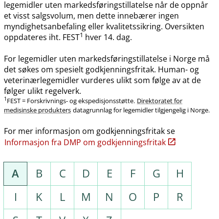
legemidler uten markedsføringstillatelse når de oppnår
et visst salgsvolum, men dette innebærer ingen
myndighetsanbefaling eller kvalitetssikring. Oversikten
1
oppdateres iht. FEST
hver 14. dag.
For legemidler uten markedsføringstillatelse i Norge må
det søkes om spesielt godkjenningsfritak. Human- og
veterinærlegemidler vurderes ulikt som følge av at de
følger ulikt regelverk.
1
FEST = Forskrivnings- og ekspedisjonsstøtte.
Direktoratet for
medisinske produkters
datagrunnlag for legemidler tilgjengelig i Norge.
For mer informasjon om godkjenningsfritak se
Informasjon fra DMP om godkjenningsfritak
A
B
C
D
E
F
G
H
I
K
L
M
N
O
P
R